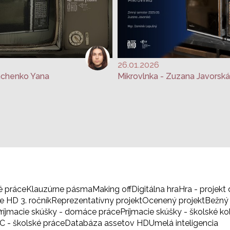
26.01.2026
shchenko Yana
Mikrovlnka - Zuzana Javorská
é práce
Klauzúrne pásma
Making off
Digitálna hra
Hra - projekt 
 HD 3. ročník
Reprezentatívny projekt
Ocenený projekt
Bežný 
ríjmacie skúšky - domáce práce
Príjmacie skúšky - školské ko
BC - školské práce
Databáza assetov HD
Umelá inteligencia