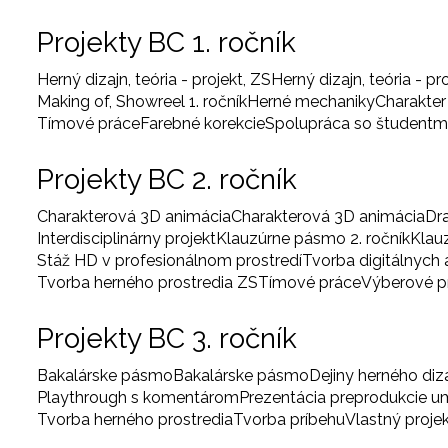
Projekty BC 1. ročník
Herný dizajn, teória - projekt, ZS
Herný dizajn, teória - pr
Making of, Showreel 1. ročník
Herné mechaniky
Charakter
Tímové práce
Farebné korekcie
Spolupráca so študentm
Projekty BC 2. ročník
Charakterová 3D animácia
Charakterová 3D animácia
Dr
Interdisciplinárny projekt
Klauzúrne pásmo 2. ročník
Klau
Stáž HD v profesionálnom prostredí
Tvorba digitálnych
Tvorba herného prostredia ZS
Tímové práce
Výberové 
Projekty BC 3. ročník
Bakalárske pásmo
Bakalárske pásmo
Dejiny herného diz
Playthrough s komentárom
Prezentácia preprodukcie 
Tvorba herného prostredia
Tvorba príbehu
Vlastný proje