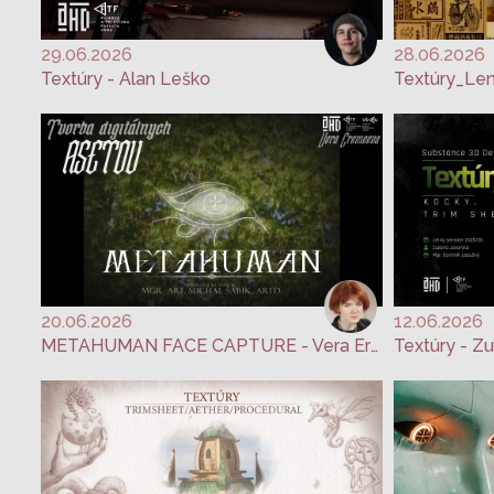
29.06.2026
28.06.2026
Textúry - Alan Leško
Textúry_Le
20.06.2026
12.06.2026
METAHUMAN FACE CAPTURE - Vera Eremeeva
Textúry - Z