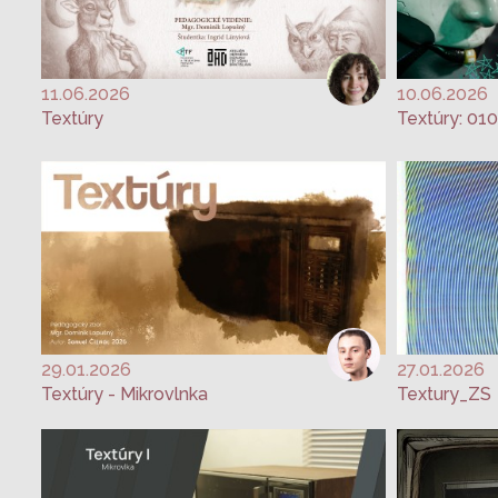
11.06.2026
10.06.2026
Textúry
29.01.2026
27.01.2026
Textúry - Mikrovlnka
Textury_ZS