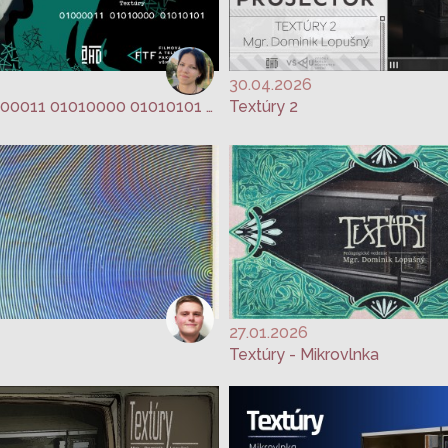
30.04.2026
Textúry: 01000011 01010000 01010101 - Nikol Poláková
Textúry 2
27.01.2026
Textúry - Mikrovlnka