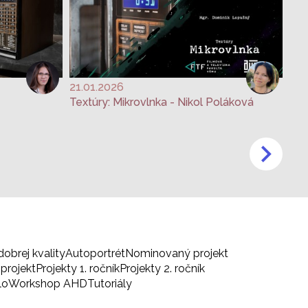
21.01.2026
Textúry: Mikrovlnka - Nikol Poláková
dobrej kvality
Autoportrét
Nominovaný projekt
projekt
Projekty 1. ročník
Projekty 2. ročník
lo
Workshop AHD
Tutoriály