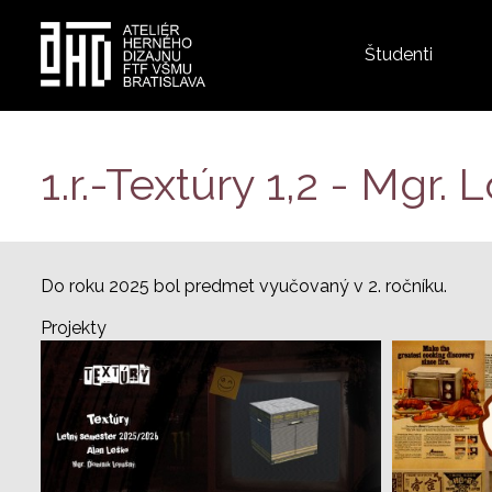
Top
Študenti
menu
Skočiť
na
hlavný
1.r.-Textúry 1,2 - Mgr.
obsah
Do roku 2025 bol predmet vyučovaný v 2. ročníku.
Projekty