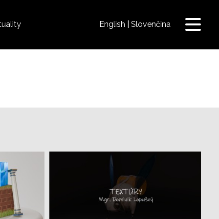
uality
English
Slovenčina
Prepnú
navigá