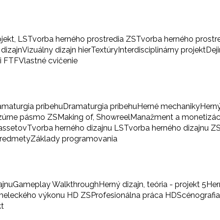
ojekt, LS
Tvorba herného prostredia ZS
Tvorba herného prostr
 dizajn
Vizuálny dizajn hier
Textúry
Interdisciplinárny projekt
Dej
i FTF
Vlastné cvičenie
amaturgia príbehu
Dramaturgia príbehu
Herné mechaniky
Herný
zúrne pásmo ZS
Making of, Showreel
Manažment a monetizác
 assetov
Tvorba herného dizajnu LS
Tvorba herného dizajnu Z
predmety
Základy programovania
ajnu
Gameplay Walkthrough
Herný dizajn, teória - projekt 5
Her
umeleckého výkonu HD ZS
Profesionálna práca HD
Scénografi
kt