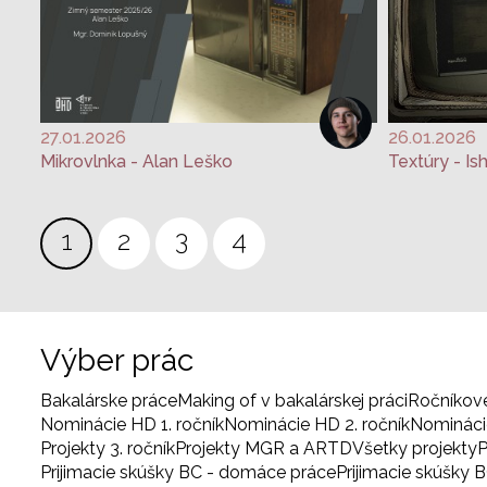
27.01.2026
26.01.2026
Mikrovlnka - Alan Leško
Textúry - I
Stránkovanie
Aktuálna
1
Page
2
Page
3
Page
4
stránka
Výber prác
Bakalárske práce
Making of v bakalárskej práci
Ročníkov
Nominácie HD 1. ročník
Nominácie HD 2. ročník
Nominácie
Projekty 3. ročník
Projekty MGR a ARTD
Všetky projekty
P
Prijimacie skúšky BC - domáce práce
Prijimacie skúšky 