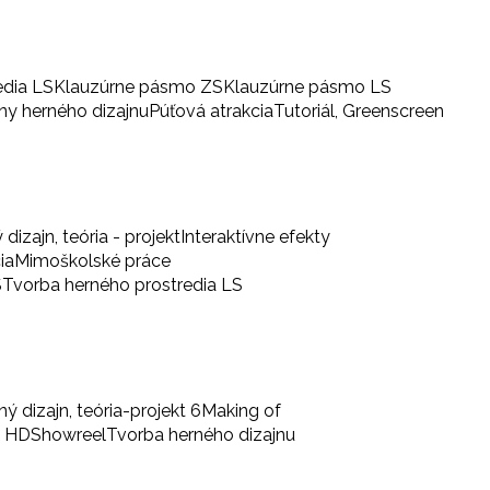
edia LS
Klauzúrne pásmo ZS
Klauzúrne pásmo LS
iny herného dizajnu
Púťová atrakcia
Tutoriál, Greenscreen
 dizajn, teória - projekt
Interaktívne efekty
ia
Mimoškolské práce
S
Tvorba herného prostredia LS
ný dizajn, teória-projekt 6
Making of
a HD
Showreel
Tvorba herného dizajnu