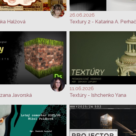
26.06.2026
nka Halžová
Textury 2 - Katarina A. Perha
11.06.2026
uzana Javorská
Textúry - Ishchenko Yana