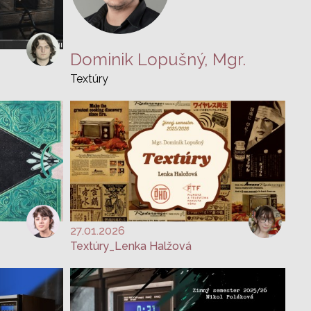
Dominik Lopušný, Mgr.
Textúry
27.01.2026
Textúry_Lenka Halžová