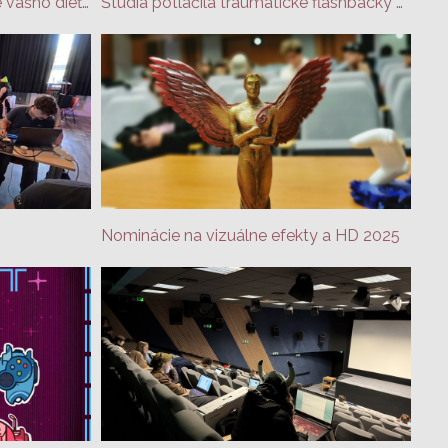
Zistite, čo sa naozaj deje v hre vášho dieťaťa
Štúdia potlačila traumatické flashbacky v hre Tetris
Nominácie na vizuálne efekty a HD 2025