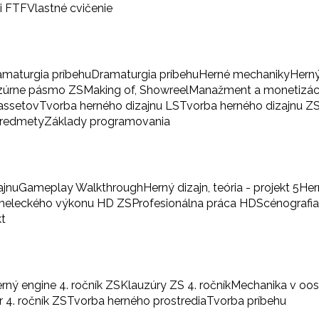
i FTF
Vlastné cvičenie
amaturgia príbehu
Dramaturgia príbehu
Herné mechaniky
Herný
zúrne pásmo ZS
Making of, Showreel
Manažment a monetizác
 assetov
Tvorba herného dizajnu LS
Tvorba herného dizajnu Z
predmety
Základy programovania
ajnu
Gameplay Walkthrough
Herný dizajn, teória - projekt 5
Her
umeleckého výkonu HD ZS
Profesionálna práca HD
Scénografi
kt
rný engine 4. ročník ZS
Klauzúry ZS 4. ročník
Mechanika v oo
 4. ročník ZS
Tvorba herného prostredia
Tvorba príbehu