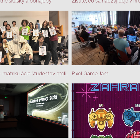
tne skúšky a obhajoby
2025 Interné imatrikulácie študentov ateliéru HD a VFX
Pixel Game Jam