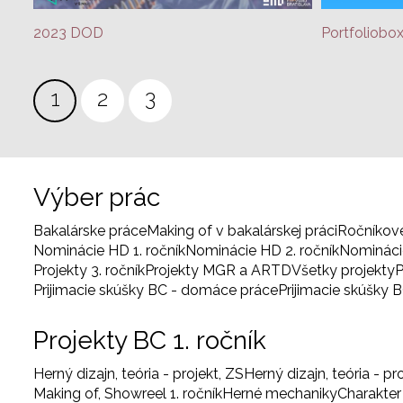
2023 DOD
Portfoliobox
Stránkovanie
Aktuálna
1
Page
2
Page
3
stránka
Výber prác
Bakalárske práce
Making of v bakalárskej práci
Ročníkov
Nominácie HD 1. ročník
Nominácie HD 2. ročník
Nominácie
Projekty 3. ročník
Projekty MGR a ARTD
Všetky projekty
P
Prijimacie skúšky BC - domáce práce
Prijimacie skúšky 
Projekty BC 1. ročník
Herný dizajn, teória - projekt, ZS
Herný dizajn, teória - pr
Making of, Showreel 1. ročník
Herné mechaniky
Charakter