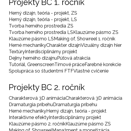
Projekty BC 1. ročník
Herný dizajn, teória - projekt, ZS
Herný dizajn, teória - projekt, LS
Tvorba herného prostredia ZS
Tvorba herného prostredia LS
Klauzúrne pásmo ZS
Klauzúrne pásmo LS
Making of, Showreel 1. ročník
Herné mechaniky
Charakter dizajn
Vizuálny dizajn hier
Textúry
Interdisciplinárny projekt
Dejiny herného dizajnu
Púťová atrakcia
Tutoriál, Greenscreen
Tímové práce
Farebné korekcie
Spolupráca so študentmi FTF
Vlastné cvičenie
Projekty BC 2. ročník
Charakterová 3D animácia
Charakterová 3D animácia
Dramaturgia príbehu
Dramaturgia príbehu
Herné mechaniky
Herný dizajn, teória - projekt
Interaktívne efekty
Interdisciplinárny projekt
Klauzúrne pásmo 2. ročník
Klauzúrne pásmo ZS
Making of, Showreel
Manažment a monetizácia