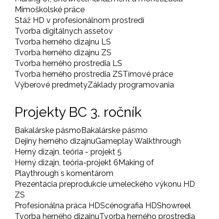
Mimoškolské práce
Stáž HD v profesionálnom prostredí
Tvorba digitálnych assetov
Tvorba herného dizajnu LS
Tvorba herného dizajnu ZS
Tvorba herného prostredia LS
Tvorba herného prostredia ZS
Tímové práce
Výberové predmety
Základy programovania
Projekty BC 3. ročník
Bakalárske pásmo
Bakalárske pásmo
Dejiny herného dizajnu
Gameplay Walkthrough
Herný dizajn, teória - projekt 5
Herný dizajn, teória-projekt 6
Making of
Playthrough s komentárom
Prezentácia preprodukcie umeleckého výkonu HD
ZS
Profesionálna práca HD
Scénografia HD
Showreel
Tvorba herného dizajnu
Tvorba herného prostredia