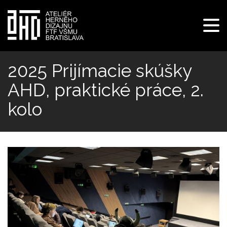
Pre
navi
Skočiť
na
2025 Prijímacie skúšky
hlavný
AHD, praktické práce, 2.
obsah
kolo