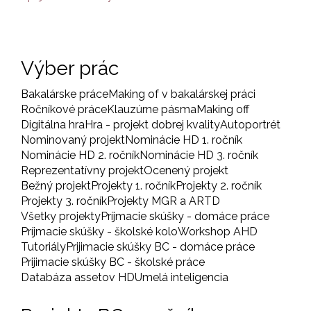
Výber prác
Bakalárske práce
Making of v bakalárskej práci
Ročníkové práce
Klauzúrne pásma
Making off
Digitálna hra
Hra - projekt dobrej kvality
Autoportrét
Nominovaný projekt
Nominácie HD 1. ročník
Nominácie HD 2. ročník
Nominácie HD 3. ročník
Reprezentatívny projekt
Ocenený projekt
Bežný projekt
Projekty 1. ročník
Projekty 2. ročník
Projekty 3. ročník
Projekty MGR a ARTD
Všetky projekty
Príjmacie skúšky - domáce práce
Príjmacie skúšky - školské kolo
Workshop AHD
Tutoriály
Prijimacie skúšky BC - domáce práce
Prijimacie skúšky BC - školské práce
Databáza assetov HD
Umelá inteligencia