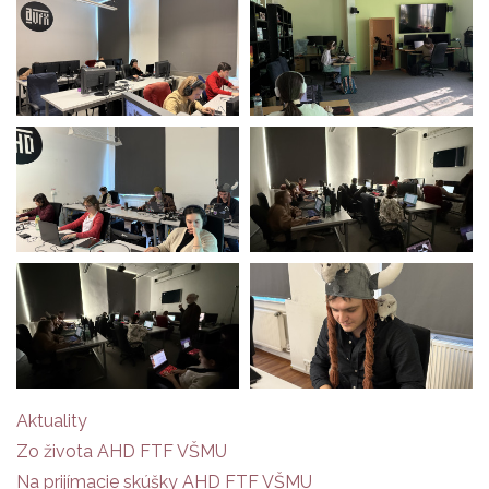
Aktuality
Zo života AHD FTF VŠMU
Na prijímacie skúšky AHD FTF VŠMU