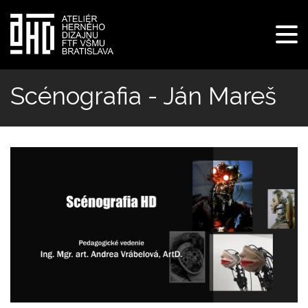
Pre
navi
Skočiť
na
Scénografia - Ján Mareš
hlavný
obsah