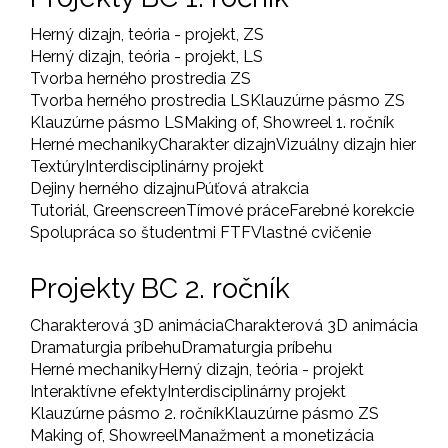
Herný dizajn, teória - projekt, ZS
Herný dizajn, teória - projekt, LS
Tvorba herného prostredia ZS
Tvorba herného prostredia LS
Klauzúrne pásmo ZS
Klauzúrne pásmo LS
Making of, Showreel 1. ročník
Herné mechaniky
Charakter dizajn
Vizuálny dizajn hier
Textúry
Interdisciplinárny projekt
Dejiny herného dizajnu
Púťová atrakcia
Tutoriál, Greenscreen
Tímové práce
Farebné korekcie
Spolupráca so študentmi FTF
Vlastné cvičenie
Projekty BC 2. ročník
Charakterová 3D animácia
Charakterová 3D animácia
Dramaturgia príbehu
Dramaturgia príbehu
Herné mechaniky
Herný dizajn, teória - projekt
Interaktívne efekty
Interdisciplinárny projekt
Klauzúrne pásmo 2. ročník
Klauzúrne pásmo ZS
Making of, Showreel
Manažment a monetizácia