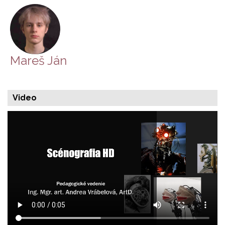
Mareš Ján
Video