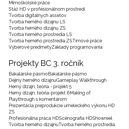
Mimoškolské práce
Stáž HD v profesionálnom prostredí
Tvorba digitálnych assetov
Tvorba herného dizajnu LS
Tvorba herného dizajnu ZS
Tvorba herného prostredia LS
Tvorba herného prostredia ZS
Tímové práce
Výberové predmety
Základy programovania
Projekty BC 3. ročník
Bakalárske pásmo
Bakalárske pásmo
Dejiny herného dizajnu
Gameplay Walkthrough
Herný dizajn, teória - projekt 5
Herný dizajn, teória-projekt 6
Making of
Playthrough s komentárom
Prezentácia preprodukcie umeleckého výkonu HD
ZS
Profesionálna práca HD
Scénografia HD
Showreel
Tvorba herného dizajnu
Tvorba herného prostredia