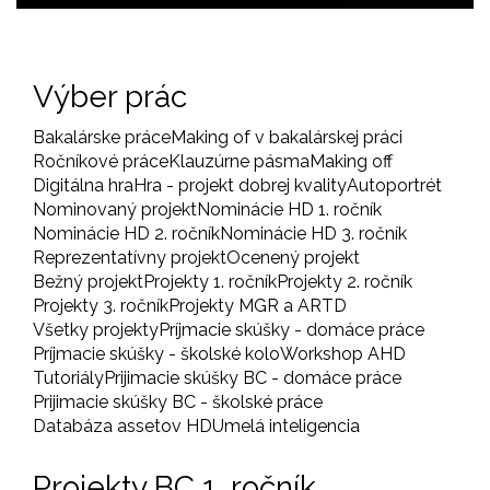
Výber prác
Bakalárske práce
Making of v bakalárskej práci
Ročníkové práce
Klauzúrne pásma
Making off
Digitálna hra
Hra - projekt dobrej kvality
Autoportrét
Nominovaný projekt
Nominácie HD 1. ročník
Nominácie HD 2. ročník
Nominácie HD 3. ročník
Reprezentatívny projekt
Ocenený projekt
Bežný projekt
Projekty 1. ročník
Projekty 2. ročník
Projekty 3. ročník
Projekty MGR a ARTD
Všetky projekty
Príjmacie skúšky - domáce práce
Príjmacie skúšky - školské kolo
Workshop AHD
Tutoriály
Prijimacie skúšky BC - domáce práce
Prijimacie skúšky BC - školské práce
Databáza assetov HD
Umelá inteligencia
Projekty BC 1. ročník