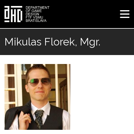
Tog
navi
Skip
to
Mikulas Florek, Mgr.
main
content