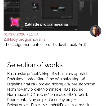
01/27/2026 - 11:58
Základy programovania
The assignment enters prof. Ľudovít Labík, ArtD.
Selection of works
Bakalárske práce
Making of v bakalárskej práci
Ročníkové práce
Klauzúrne pásma
Making off
Digitálna hra
Hra - projekt dobrej kvality
Autoportrét
Nominovaný projekt
Nominácie HD 1. ročník
Nominácie HD 2. ročník
Nominácie HD 3. ročník
Reprezentatívny projekt
Ocenený projekt
Bežný projekt
Projekty 1. ročník
Projekty 2. ročník