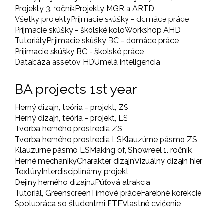
Projekty 3. ročník
Projekty MGR a ARTD
Všetky projekty
Príjmacie skúšky - domáce práce
Príjmacie skúšky - školské kolo
Workshop AHD
Tutoriály
Prijimacie skúšky BC - domáce práce
Prijimacie skúšky BC - školské práce
Databáza assetov HD
Umelá inteligencia
BA projects 1st year
Herný dizajn, teória - projekt, ZS
Herný dizajn, teória - projekt, LS
Tvorba herného prostredia ZS
Tvorba herného prostredia LS
Klauzúrne pásmo ZS
Klauzúrne pásmo LS
Making of, Showreel 1. ročník
Herné mechaniky
Charakter dizajn
Vizuálny dizajn hier
Textúry
Interdisciplinárny projekt
Dejiny herného dizajnu
Púťová atrakcia
Tutoriál, Greenscreen
Tímové práce
Farebné korekcie
Spolupráca so študentmi FTF
Vlastné cvičenie