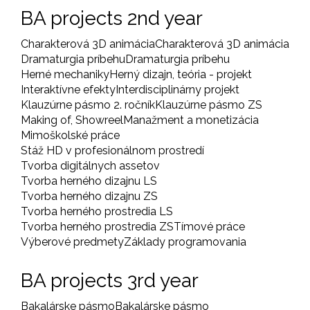
BA projects 2nd year
Charakterová 3D animácia
Charakterová 3D animácia
Dramaturgia príbehu
Dramaturgia príbehu
Herné mechaniky
Herný dizajn, teória - projekt
Interaktívne efekty
Interdisciplinárny projekt
Klauzúrne pásmo 2. ročník
Klauzúrne pásmo ZS
Making of, Showreel
Manažment a monetizácia
Mimoškolské práce
Stáž HD v profesionálnom prostredí
Tvorba digitálnych assetov
Tvorba herného dizajnu LS
Tvorba herného dizajnu ZS
Tvorba herného prostredia LS
Tvorba herného prostredia ZS
Tímové práce
Výberové predmety
Základy programovania
BA projects 3rd year
Bakalárske pásmo
Bakalárske pásmo