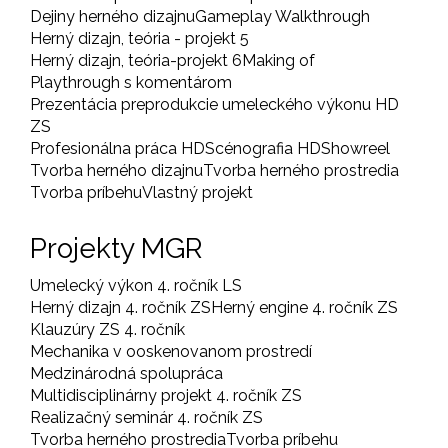
Dejiny herného dizajnu
Gameplay Walkthrough
Herný dizajn, teória - projekt 5
Herný dizajn, teória-projekt 6
Making of
Playthrough s komentárom
Prezentácia preprodukcie umeleckého výkonu HD
ZS
Profesionálna práca HD
Scénografia HD
Showreel
Tvorba herného dizajnu
Tvorba herného prostredia
Tvorba príbehu
Vlastný projekt
Projekty MGR
Umelecký výkon 4. ročník LS
Herný dizajn 4. ročník ZS
Herný engine 4. ročník ZS
Klauzúry ZS 4. ročník
Mechanika v ooskenovanom prostredí
Medzinárodná spolupráca
Multidisciplinárny projekt 4. ročník ZS
Realizačný seminár 4. ročník ZS
Tvorba herného prostredia
Tvorba príbehu