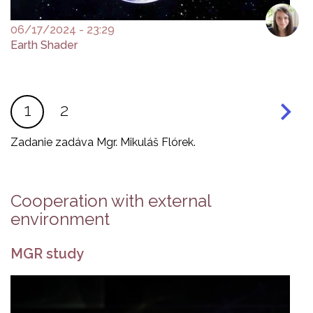
06/17/2024 - 23:29
Earth Shader
Pagination
Current
1
Page
2
page
Zadanie zadáva Mgr. Mikuláš Flórek.
Cooperation with external
environment
MGR study