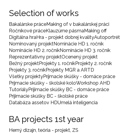
Selection of works
Bakalárske práce
Making of v bakalárskej práci
Ročníkové práce
Klauzúrne pásma
Making off
Digitálna hra
Hra - projekt dobrej kvality
Autoportrét
Nominovaný projekt
Nominácie HD 1. ročník
Nominácie HD 2. ročník
Nominácie HD 3. ročník
Reprezentatívny projekt
Ocenený projekt
Bežný projekt
Projekty 1. ročník
Projekty 2. ročník
Projekty 3. ročník
Projekty MGR a ARTD
Všetky projekty
Príjmacie skúšky - domáce práce
Príjmacie skúšky - školské kolo
Workshop AHD
Tutoriály
Prijimacie skúšky BC - domáce práce
Prijimacie skúšky BC - školské práce
Databáza assetov HD
Umelá inteligencia
BA projects 1st year
Herný dizajn, teória - projekt, ZS