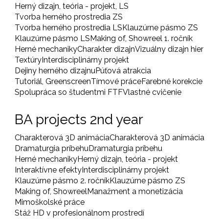
Herný dizajn, teória - projekt, LS
Tvorba herného prostredia ZS
Tvorba herného prostredia LS
Klauzúrne pásmo ZS
Klauzúrne pásmo LS
Making of, Showreel 1. ročník
Herné mechaniky
Charakter dizajn
Vizuálny dizajn hier
Textúry
Interdisciplinárny projekt
Dejiny herného dizajnu
Púťová atrakcia
Tutoriál, Greenscreen
Tímové práce
Farebné korekcie
Spolupráca so študentmi FTF
Vlastné cvičenie
BA projects 2nd year
Charakterová 3D animácia
Charakterová 3D animácia
Dramaturgia príbehu
Dramaturgia príbehu
Herné mechaniky
Herný dizajn, teória - projekt
Interaktívne efekty
Interdisciplinárny projekt
Klauzúrne pásmo 2. ročník
Klauzúrne pásmo ZS
Making of, Showreel
Manažment a monetizácia
Mimoškolské práce
Stáž HD v profesionálnom prostredí