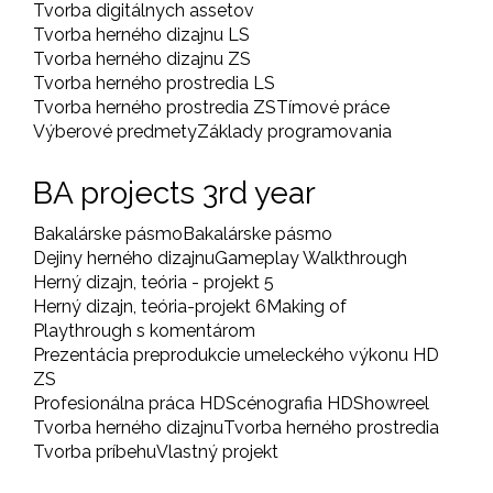
Tvorba digitálnych assetov
Tvorba herného dizajnu LS
Tvorba herného dizajnu ZS
Tvorba herného prostredia LS
Tvorba herného prostredia ZS
Tímové práce
Výberové predmety
Základy programovania
BA projects 3rd year
Bakalárske pásmo
Bakalárske pásmo
Dejiny herného dizajnu
Gameplay Walkthrough
Herný dizajn, teória - projekt 5
Herný dizajn, teória-projekt 6
Making of
Playthrough s komentárom
Prezentácia preprodukcie umeleckého výkonu HD
ZS
Profesionálna práca HD
Scénografia HD
Showreel
Tvorba herného dizajnu
Tvorba herného prostredia
Tvorba príbehu
Vlastný projekt