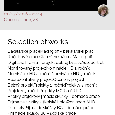
01/23/2026 - 22:44
Clausura zone, ZS
Selection of works
Bakalárske práce
Making of v bakalárskej práci
Ročníkové práce
Klauzúrne pásma
Making off
Digitálna hra
Hra - projekt dobrej kvality
Autoportrét
Nominovaný projekt
Nominácie HD 1. ročník
Nominácie HD 2. ročník
Nominácie HD 3. ročník
Reprezentatívny projekt
Ocenený projekt
Bežný projekt
Projekty 1. ročník
Projekty 2. ročník
Projekty 3. ročník
Projekty MGR a ARTD
Všetky projekty
Príjmacie skúšky - domáce práce
Príjmacie skúšky - školské kolo
Workshop AHD
Tutoriály
Prijimacie skúšky BC - domáce práce
Prijimacie skúšky BC - školské práce