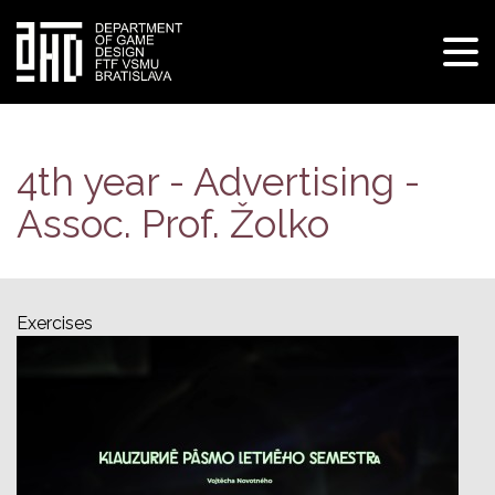
Tog
navi
Skip
to
main
4th year - Advertising -
content
Assoc. Prof. Žolko
Exercises