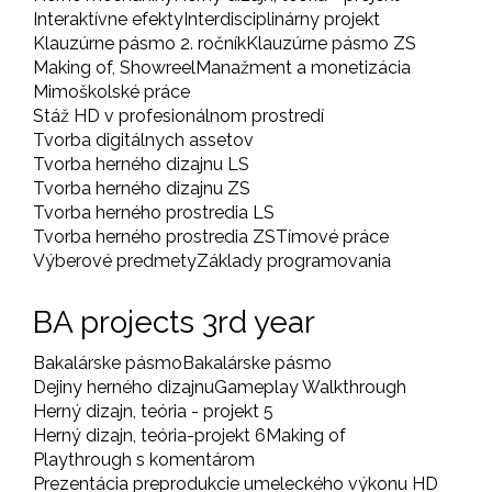
Interaktívne efekty
Interdisciplinárny projekt
Klauzúrne pásmo 2. ročník
Klauzúrne pásmo ZS
Making of, Showreel
Manažment a monetizácia
Mimoškolské práce
Stáž HD v profesionálnom prostredí
Tvorba digitálnych assetov
Tvorba herného dizajnu LS
Tvorba herného dizajnu ZS
Tvorba herného prostredia LS
Tvorba herného prostredia ZS
Tímové práce
Výberové predmety
Základy programovania
BA projects 3rd year
Bakalárske pásmo
Bakalárske pásmo
Dejiny herného dizajnu
Gameplay Walkthrough
Herný dizajn, teória - projekt 5
Herný dizajn, teória-projekt 6
Making of
Playthrough s komentárom
Prezentácia preprodukcie umeleckého výkonu HD