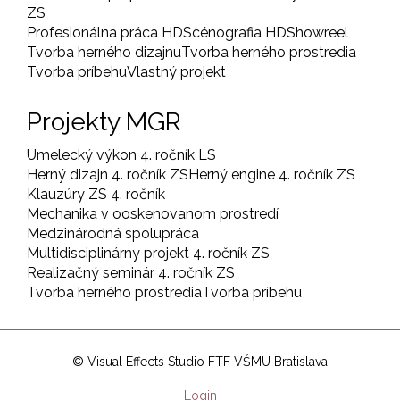
ZS
Profesionálna práca HD
Scénografia HD
Showreel
Tvorba herného dizajnu
Tvorba herného prostredia
Tvorba príbehu
Vlastný projekt
Projekty MGR
Umelecký výkon 4. ročník LS
Herný dizajn 4. ročník ZS
Herný engine 4. ročník ZS
Klauzúry ZS 4. ročník
Mechanika v ooskenovanom prostredí
Medzinárodná spolupráca
Multidisciplinárny projekt 4. ročník ZS
Realizačný seminár 4. ročník ZS
Tvorba herného prostredia
Tvorba príbehu
© Visual Effects Studio FTF VŠMU Bratislava
User
Login