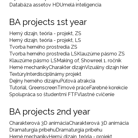
Databáza assetov HD
Umelá inteligencia
BA projects 1st year
Herný dizajn, teória - projekt, ZS
Herný dizajn, teória - projekt, LS
Tvorba herného prostredia ZS
Tvorba herného prostredia LS
Klauzúrne pásmo ZS
Klauzúrne pásmo LS
Making of, Showreel 1. ročník
Herné mechaniky
Charakter dizajn
Vizuálny dizajn hier
Textúry
Interdisciplinárny projekt
Dejiny herného dizajnu
Púťová atrakcia
Tutoriál, Greenscreen
Tímové práce
Farebné korekcie
Spolupráca so študentmi FTF
Vlastné cvičenie
BA projects 2nd year
Charakterová 3D animácia
Charakterová 3D animácia
Dramaturgia príbehu
Dramaturgia príbehu
Herné mechaniky
Herný dizajn, teória - projekt