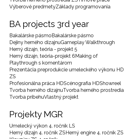
Výberové predmety
Základy programovania
BA projects 3rd year
Bakalárske pásmo
Bakalárske pásmo
Dejiny herného dizajnu
Gameplay Walkthrough
Herný dizajn, teória - projekt 5
Herný dizajn, teória-projekt 6
Making of
Playthrough s komentárom
Prezentácia preprodukcie umeleckého výkonu HD
ZS
Profesionálna práca HD
Scénografia HD
Showreel
Tvorba herného dizajnu
Tvorba herného prostredia
Tvorba príbehu
Vlastný projekt
Projekty MGR
Umelecký výkon 4. ročník LS
Herný dizajn 4. ročník ZS
Herný engine 4. ročník ZS