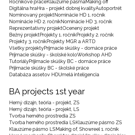
Ročníkové práce
Klauzúrne pásma
Making off
Digitálna hra
Hra - projekt dobrej kvality
Autoportrét
Nominovaný projekt
Nominácie HD 1. ročník
Nominácie HD 2. ročník
Nominácie HD 3. ročník
Reprezentatívny projekt
Ocenený projekt
Bežný projekt
Projekty 1. ročník
Projekty 2. ročník
Projekty 3. ročník
Projekty MGR a ARTD
Všetky projekty
Príjmacie skúšky - domáce práce
Príjmacie skúšky - školské kolo
Workshop AHD
Tutoriály
Prijimacie skúšky BC - domáce práce
Prijimacie skúšky BC - školské práce
Databáza assetov HD
Umelá inteligencia
BA projects 1st year
Herný dizajn, teória - projekt, ZS
Herný dizajn, teória - projekt, LS
Tvorba herného prostredia ZS
Tvorba herného prostredia LS
Klauzúrne pásmo ZS
Klauzúrne pásmo LS
Making of, Showreel 1. ročník