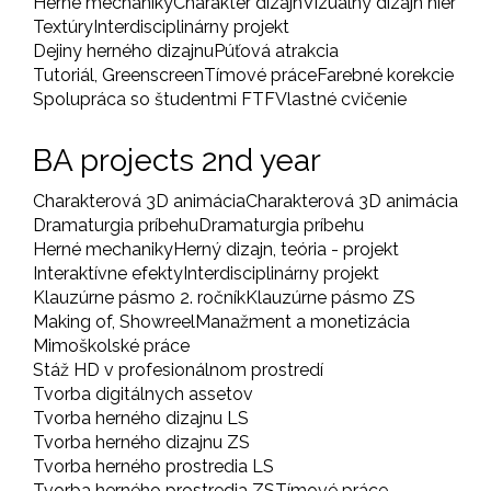
Herné mechaniky
Charakter dizajn
Vizuálny dizajn hier
Textúry
Interdisciplinárny projekt
Dejiny herného dizajnu
Púťová atrakcia
Tutoriál, Greenscreen
Tímové práce
Farebné korekcie
Spolupráca so študentmi FTF
Vlastné cvičenie
BA projects 2nd year
Charakterová 3D animácia
Charakterová 3D animácia
Dramaturgia príbehu
Dramaturgia príbehu
Herné mechaniky
Herný dizajn, teória - projekt
Interaktívne efekty
Interdisciplinárny projekt
Klauzúrne pásmo 2. ročník
Klauzúrne pásmo ZS
Making of, Showreel
Manažment a monetizácia
Mimoškolské práce
Stáž HD v profesionálnom prostredí
Tvorba digitálnych assetov
Tvorba herného dizajnu LS
Tvorba herného dizajnu ZS
Tvorba herného prostredia LS
Tvorba herného prostredia ZS
Tímové práce