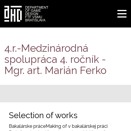
Tog
navi
Skip
to
main
4.r.-Medzinárodná
content
spolupráca 4. ročník -
Mgr. art. Marián Ferko
Selection of works
Bakalárske práce
Making of v bakalárskej práci