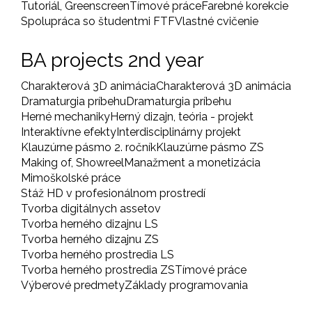
Tutoriál, Greenscreen
Tímové práce
Farebné korekcie
Spolupráca so študentmi FTF
Vlastné cvičenie
BA projects 2nd year
Charakterová 3D animácia
Charakterová 3D animácia
Dramaturgia príbehu
Dramaturgia príbehu
Herné mechaniky
Herný dizajn, teória - projekt
Interaktívne efekty
Interdisciplinárny projekt
Klauzúrne pásmo 2. ročník
Klauzúrne pásmo ZS
Making of, Showreel
Manažment a monetizácia
Mimoškolské práce
Stáž HD v profesionálnom prostredí
Tvorba digitálnych assetov
Tvorba herného dizajnu LS
Tvorba herného dizajnu ZS
Tvorba herného prostredia LS
Tvorba herného prostredia ZS
Tímové práce
Výberové predmety
Základy programovania