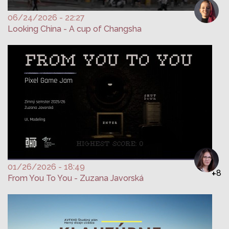
06/24/2026 - 22:27
Looking China - A cup of Changsha
01/26/2026 - 18:49
+
8
From You To You - Zuzana Javorská