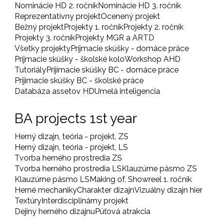
Nominácie HD 2. ročník
Nominácie HD 3. ročník
Reprezentatívny projekt
Ocenený projekt
Bežný projekt
Projekty 1. ročník
Projekty 2. ročník
Projekty 3. ročník
Projekty MGR a ARTD
Všetky projekty
Príjmacie skúšky - domáce práce
Príjmacie skúšky - školské kolo
Workshop AHD
Tutoriály
Prijimacie skúšky BC - domáce práce
Prijimacie skúšky BC - školské práce
Databáza assetov HD
Umelá inteligencia
BA projects 1st year
Herný dizajn, teória - projekt, ZS
Herný dizajn, teória - projekt, LS
Tvorba herného prostredia ZS
Tvorba herného prostredia LS
Klauzúrne pásmo ZS
Klauzúrne pásmo LS
Making of, Showreel 1. ročník
Herné mechaniky
Charakter dizajn
Vizuálny dizajn hier
Textúry
Interdisciplinárny projekt
Dejiny herného dizajnu
Púťová atrakcia