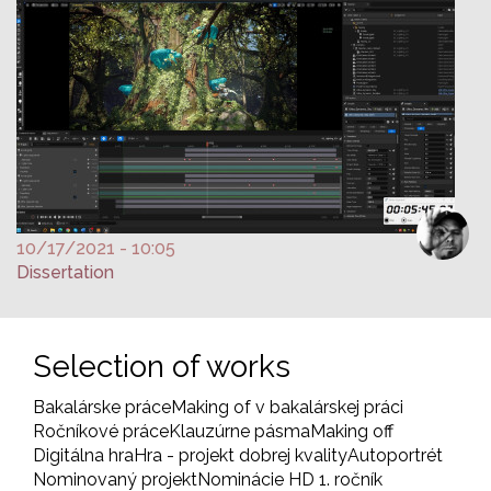
10/17/2021 - 10:05
Dissertation
Selection of works
Bakalárske práce
Making of v bakalárskej práci
Ročníkové práce
Klauzúrne pásma
Making off
Digitálna hra
Hra - projekt dobrej kvality
Autoportrét
Nominovaný projekt
Nominácie HD 1. ročník