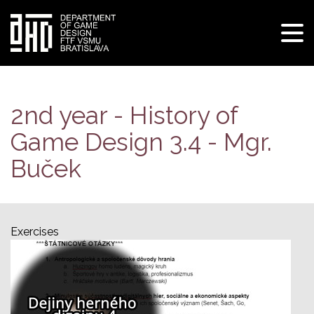
Tog
navi
Skip
to
main
2nd year - History of
content
Game Design 3.4 - Mgr.
Buček
Exercises