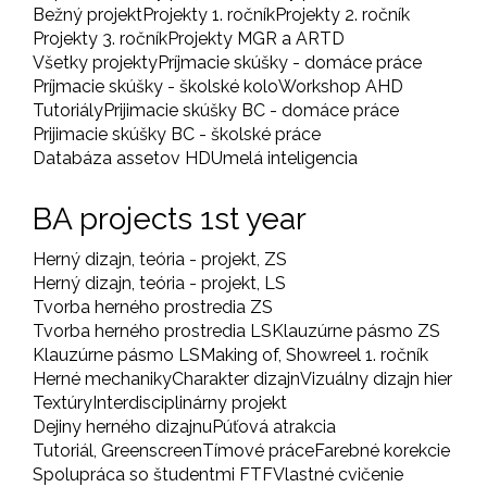
Bežný projekt
Projekty 1. ročník
Projekty 2. ročník
Projekty 3. ročník
Projekty MGR a ARTD
Všetky projekty
Príjmacie skúšky - domáce práce
Príjmacie skúšky - školské kolo
Workshop AHD
Tutoriály
Prijimacie skúšky BC - domáce práce
Prijimacie skúšky BC - školské práce
Databáza assetov HD
Umelá inteligencia
BA projects 1st year
Herný dizajn, teória - projekt, ZS
Herný dizajn, teória - projekt, LS
Tvorba herného prostredia ZS
Tvorba herného prostredia LS
Klauzúrne pásmo ZS
Klauzúrne pásmo LS
Making of, Showreel 1. ročník
Herné mechaniky
Charakter dizajn
Vizuálny dizajn hier
Textúry
Interdisciplinárny projekt
Dejiny herného dizajnu
Púťová atrakcia
Tutoriál, Greenscreen
Tímové práce
Farebné korekcie
Spolupráca so študentmi FTF
Vlastné cvičenie