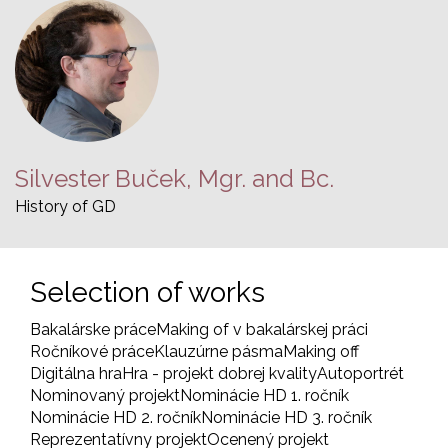
Silvester Buček, Mgr. and Bc.
History of GD
Selection of works
Bakalárske práce
Making of v bakalárskej práci
Ročníkové práce
Klauzúrne pásma
Making off
Digitálna hra
Hra - projekt dobrej kvality
Autoportrét
Nominovaný projekt
Nominácie HD 1. ročník
Nominácie HD 2. ročník
Nominácie HD 3. ročník
Reprezentatívny projekt
Ocenený projekt