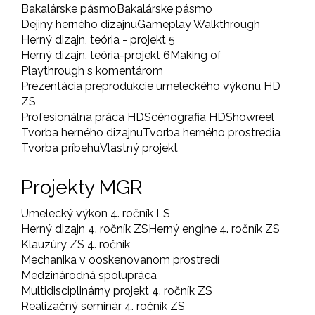
Bakalárske pásmo
Bakalárske pásmo
Dejiny herného dizajnu
Gameplay Walkthrough
Herný dizajn, teória - projekt 5
Herný dizajn, teória-projekt 6
Making of
Playthrough s komentárom
Prezentácia preprodukcie umeleckého výkonu HD
ZS
Profesionálna práca HD
Scénografia HD
Showreel
Tvorba herného dizajnu
Tvorba herného prostredia
Tvorba príbehu
Vlastný projekt
Projekty MGR
Umelecký výkon 4. ročník LS
Herný dizajn 4. ročník ZS
Herný engine 4. ročník ZS
Klauzúry ZS 4. ročník
Mechanika v ooskenovanom prostredí
Medzinárodná spolupráca
Multidisciplinárny projekt 4. ročník ZS
Realizačný seminár 4. ročník ZS