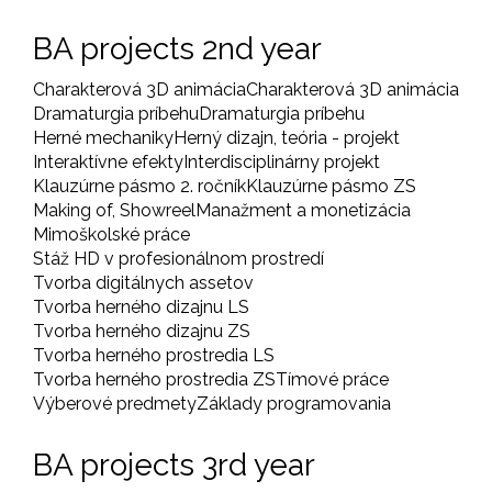
BA projects 2nd year
Charakterová 3D animácia
Charakterová 3D animácia
Dramaturgia príbehu
Dramaturgia príbehu
Herné mechaniky
Herný dizajn, teória - projekt
Interaktívne efekty
Interdisciplinárny projekt
Klauzúrne pásmo 2. ročník
Klauzúrne pásmo ZS
Making of, Showreel
Manažment a monetizácia
Mimoškolské práce
Stáž HD v profesionálnom prostredí
Tvorba digitálnych assetov
Tvorba herného dizajnu LS
Tvorba herného dizajnu ZS
Tvorba herného prostredia LS
Tvorba herného prostredia ZS
Tímové práce
Výberové predmety
Základy programovania
BA projects 3rd year