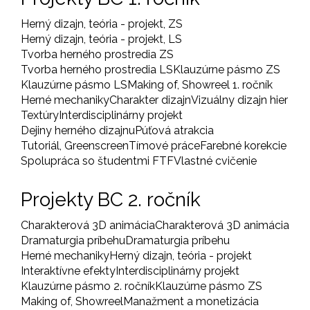
Herný dizajn, teória - projekt, ZS
Herný dizajn, teória - projekt, LS
Tvorba herného prostredia ZS
Tvorba herného prostredia LS
Klauzúrne pásmo ZS
Klauzúrne pásmo LS
Making of, Showreel 1. ročník
Herné mechaniky
Charakter dizajn
Vizuálny dizajn hier
Textúry
Interdisciplinárny projekt
Dejiny herného dizajnu
Púťová atrakcia
Tutoriál, Greenscreen
Tímové práce
Farebné korekcie
Spolupráca so študentmi FTF
Vlastné cvičenie
Projekty BC 2. ročník
Charakterová 3D animácia
Charakterová 3D animácia
Dramaturgia príbehu
Dramaturgia príbehu
Herné mechaniky
Herný dizajn, teória - projekt
Interaktívne efekty
Interdisciplinárny projekt
Klauzúrne pásmo 2. ročník
Klauzúrne pásmo ZS
Making of, Showreel
Manažment a monetizácia