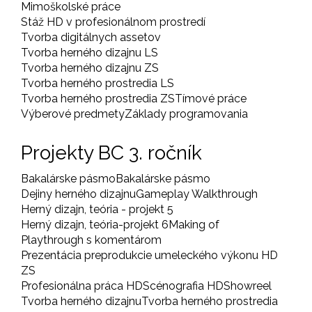
Mimoškolské práce
Stáž HD v profesionálnom prostredí
Tvorba digitálnych assetov
Tvorba herného dizajnu LS
Tvorba herného dizajnu ZS
Tvorba herného prostredia LS
Tvorba herného prostredia ZS
Tímové práce
Výberové predmety
Základy programovania
Projekty BC 3. ročník
Bakalárske pásmo
Bakalárske pásmo
Dejiny herného dizajnu
Gameplay Walkthrough
Herný dizajn, teória - projekt 5
Herný dizajn, teória-projekt 6
Making of
Playthrough s komentárom
Prezentácia preprodukcie umeleckého výkonu HD
ZS
Profesionálna práca HD
Scénografia HD
Showreel
Tvorba herného dizajnu
Tvorba herného prostredia