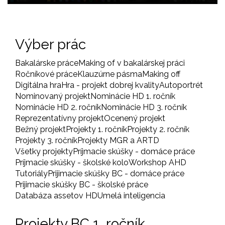
Výber prác
Bakalárske práce
Making of v bakalárskej práci
Ročníkové práce
Klauzúrne pásma
Making off
Digitálna hra
Hra - projekt dobrej kvality
Autoportrét
Nominovaný projekt
Nominácie HD 1. ročník
Nominácie HD 2. ročník
Nominácie HD 3. ročník
Reprezentatívny projekt
Ocenený projekt
Bežný projekt
Projekty 1. ročník
Projekty 2. ročník
Projekty 3. ročník
Projekty MGR a ARTD
Všetky projekty
Príjmacie skúšky - domáce práce
Príjmacie skúšky - školské kolo
Workshop AHD
Tutoriály
Prijimacie skúšky BC - domáce práce
Prijimacie skúšky BC - školské práce
Databáza assetov HD
Umelá inteligencia
Projekty BC 1. ročník