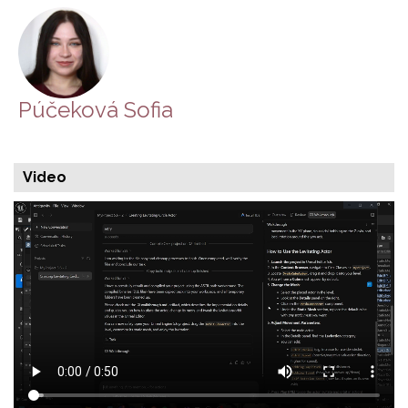
Púčeková Sofia
Video