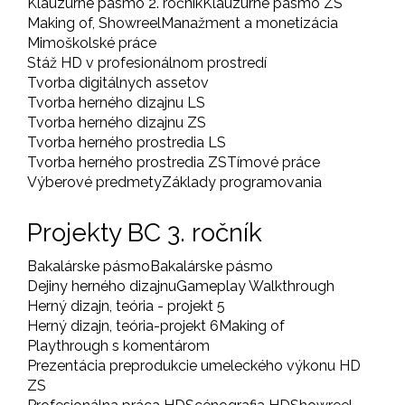
Klauzúrne pásmo 2. ročník
Klauzúrne pásmo ZS
Making of, Showreel
Manažment a monetizácia
Mimoškolské práce
Stáž HD v profesionálnom prostredí
Tvorba digitálnych assetov
Tvorba herného dizajnu LS
Tvorba herného dizajnu ZS
Tvorba herného prostredia LS
Tvorba herného prostredia ZS
Tímové práce
Výberové predmety
Základy programovania
Projekty BC 3. ročník
Bakalárske pásmo
Bakalárske pásmo
Dejiny herného dizajnu
Gameplay Walkthrough
Herný dizajn, teória - projekt 5
Herný dizajn, teória-projekt 6
Making of
Playthrough s komentárom
Prezentácia preprodukcie umeleckého výkonu HD
ZS