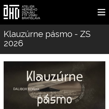
Pre
navi
Skočiť
na
Klauzúrne pásmo - ZS
hlavný
2026
obsah