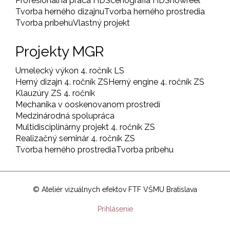
Profesionálna práca HD
Scénografia HD
Showreel
Tvorba herného dizajnu
Tvorba herného prostredia
Tvorba príbehu
Vlastný projekt
Projekty MGR
Umelecký výkon 4. ročník LS
Herný dizajn 4. ročník ZS
Herný engine 4. ročník ZS
Klauzúry ZS 4. ročník
Mechanika v ooskenovanom prostredí
Medzinárodná spolupráca
Multidisciplinárny projekt 4. ročník ZS
Realizačný seminár 4. ročník ZS
Tvorba herného prostredia
Tvorba príbehu
© Ateliér vizuálnych efektov FTF VŠMU Bratislava
User
Prihlásenie
account