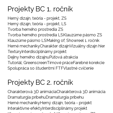
Projekty BC 1. ročník
Herný dizajn, teória - projekt, ZS
Herný dizajn, teória - projekt, LS
Tvorba herného prostredia ZS
Tvorba herného prostredia LS
Klauzúrne pásmo ZS
Klauzúrne pásmo LS
Making of, Showreel 1. ročník
Herné mechaniky
Charakter dizajn
Vizuálny dizajn hier
Textúry
Interdisciplinárny projekt
Dejiny herného dizajnu
Púťová atrakcia
Tutoriál, Greenscreen
Tímové práce
Farebné korekcie
Spolupráca so študentmi FTF
Vlastné cvičenie
Projekty BC 2. ročník
Charakterová 3D animácia
Charakterová 3D animácia
Dramaturgia príbehu
Dramaturgia príbehu
Herné mechaniky
Herný dizajn, teória - projekt
Interaktívne efekty
Interdisciplinárny projekt