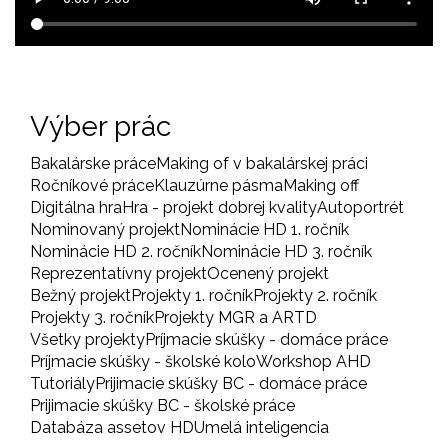
Výber prác
Bakalárske práce
Making of v bakalárskej práci
Ročníkové práce
Klauzúrne pásma
Making off
Digitálna hra
Hra - projekt dobrej kvality
Autoportrét
Nominovaný projekt
Nominácie HD 1. ročník
Nominácie HD 2. ročník
Nominácie HD 3. ročník
Reprezentatívny projekt
Ocenený projekt
Bežný projekt
Projekty 1. ročník
Projekty 2. ročník
Projekty 3. ročník
Projekty MGR a ARTD
Všetky projekty
Príjmacie skúšky - domáce práce
Príjmacie skúšky - školské kolo
Workshop AHD
Tutoriály
Prijimacie skúšky BC - domáce práce
Prijimacie skúšky BC - školské práce
Databáza assetov HD
Umelá inteligencia