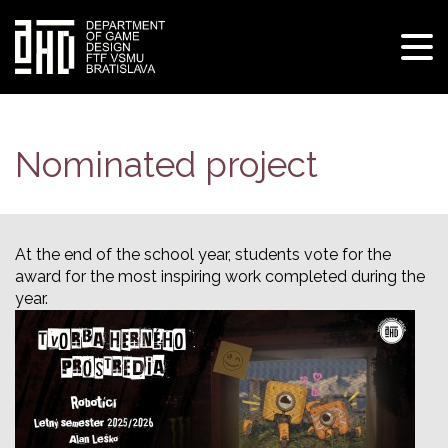
Tog
navi
Skip
to
main
Nominated project
content
At the end of the school year, students vote for the
award for the most inspiring work completed during the
year.