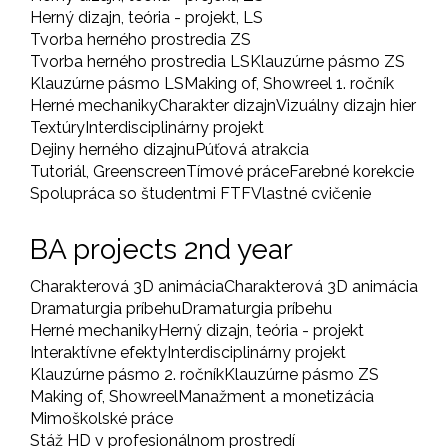
Herný dizajn, teória - projekt, LS
Tvorba herného prostredia ZS
Tvorba herného prostredia LS
Klauzúrne pásmo ZS
Klauzúrne pásmo LS
Making of, Showreel 1. ročník
Herné mechaniky
Charakter dizajn
Vizuálny dizajn hier
Textúry
Interdisciplinárny projekt
Dejiny herného dizajnu
Púťová atrakcia
Tutoriál, Greenscreen
Tímové práce
Farebné korekcie
Spolupráca so študentmi FTF
Vlastné cvičenie
BA projects 2nd year
Charakterová 3D animácia
Charakterová 3D animácia
Dramaturgia príbehu
Dramaturgia príbehu
Herné mechaniky
Herný dizajn, teória - projekt
Interaktívne efekty
Interdisciplinárny projekt
Klauzúrne pásmo 2. ročník
Klauzúrne pásmo ZS
Making of, Showreel
Manažment a monetizácia
Mimoškolské práce
Stáž HD v profesionálnom prostredí