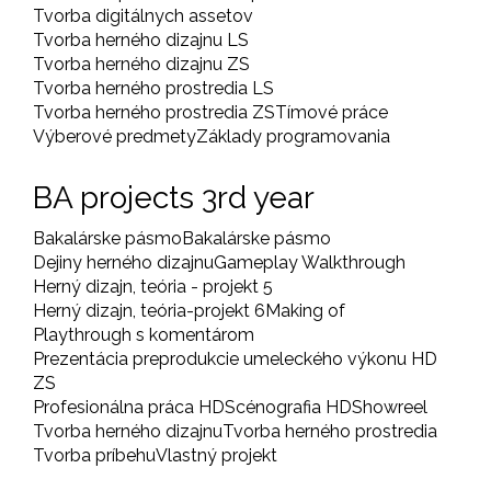
Tvorba digitálnych assetov
Tvorba herného dizajnu LS
Tvorba herného dizajnu ZS
Tvorba herného prostredia LS
Tvorba herného prostredia ZS
Tímové práce
Výberové predmety
Základy programovania
BA projects 3rd year
Bakalárske pásmo
Bakalárske pásmo
Dejiny herného dizajnu
Gameplay Walkthrough
Herný dizajn, teória - projekt 5
Herný dizajn, teória-projekt 6
Making of
Playthrough s komentárom
Prezentácia preprodukcie umeleckého výkonu HD
ZS
Profesionálna práca HD
Scénografia HD
Showreel
Tvorba herného dizajnu
Tvorba herného prostredia
Tvorba príbehu
Vlastný projekt