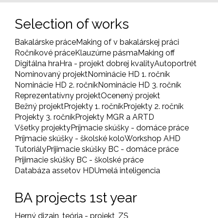
Selection of works
Bakalárske práce
Making of v bakalárskej práci
Ročníkové práce
Klauzúrne pásma
Making off
Digitálna hra
Hra - projekt dobrej kvality
Autoportrét
Nominovaný projekt
Nominácie HD 1. ročník
Nominácie HD 2. ročník
Nominácie HD 3. ročník
Reprezentatívny projekt
Ocenený projekt
Bežný projekt
Projekty 1. ročník
Projekty 2. ročník
Projekty 3. ročník
Projekty MGR a ARTD
Všetky projekty
Príjmacie skúšky - domáce práce
Príjmacie skúšky - školské kolo
Workshop AHD
Tutoriály
Prijimacie skúšky BC - domáce práce
Prijimacie skúšky BC - školské práce
Databáza assetov HD
Umelá inteligencia
BA projects 1st year
Herný dizajn, teória - projekt, ZS