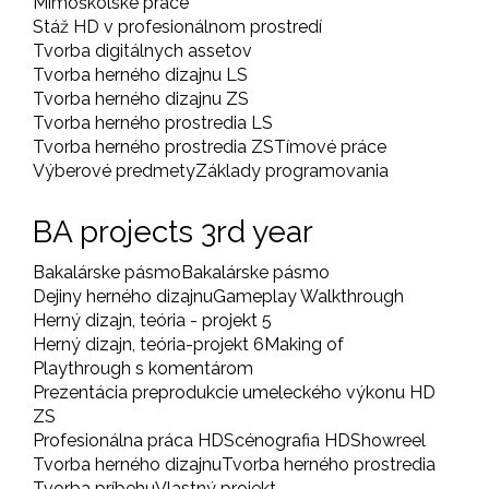
Mimoškolské práce
Stáž HD v profesionálnom prostredí
Tvorba digitálnych assetov
Tvorba herného dizajnu LS
Tvorba herného dizajnu ZS
Tvorba herného prostredia LS
Tvorba herného prostredia ZS
Tímové práce
Výberové predmety
Základy programovania
BA projects 3rd year
Bakalárske pásmo
Bakalárske pásmo
Dejiny herného dizajnu
Gameplay Walkthrough
Herný dizajn, teória - projekt 5
Herný dizajn, teória-projekt 6
Making of
Playthrough s komentárom
Prezentácia preprodukcie umeleckého výkonu HD
ZS
Profesionálna práca HD
Scénografia HD
Showreel
Tvorba herného dizajnu
Tvorba herného prostredia
Tvorba príbehu
Vlastný projekt