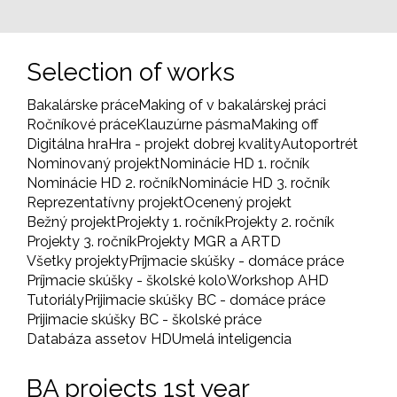
page
Selection of works
Bakalárske práce
Making of v bakalárskej práci
Ročníkové práce
Klauzúrne pásma
Making off
Digitálna hra
Hra - projekt dobrej kvality
Autoportrét
Nominovaný projekt
Nominácie HD 1. ročník
Nominácie HD 2. ročník
Nominácie HD 3. ročník
Reprezentatívny projekt
Ocenený projekt
Bežný projekt
Projekty 1. ročník
Projekty 2. ročník
Projekty 3. ročník
Projekty MGR a ARTD
Všetky projekty
Príjmacie skúšky - domáce práce
Príjmacie skúšky - školské kolo
Workshop AHD
Tutoriály
Prijimacie skúšky BC - domáce práce
Prijimacie skúšky BC - školské práce
Databáza assetov HD
Umelá inteligencia
BA projects 1st year