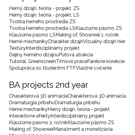
Herný dizajn, teória - projekt, ZS
Herný dizajn, teória - projekt, LS
Tvorba herného prostredia ZS
Tvorba herného prostredia LS
Klauzúrne pásmo ZS
Klauzúrne pásmo LS
Making of, Showreel 1. ročník
Herné mechaniky
Charakter dizajn
Vizuálny dizajn hier
Textúry
Interdisciplinárny projekt
Dejiny herného dizajnu
Púťová atrakcia
Tutoriál, Greenscreen
Tímové práce
Farebné korekcie
Spolupráca so študentmi FTF
Vlastné cvičenie
BA projects 2nd year
Charakterová 3D animácia
Charakterová 3D animácia
Dramaturgia príbehu
Dramaturgia príbehu
Herné mechaniky
Herný dizajn, teória - projekt
Interaktívne efekty
Interdisciplinárny projekt
Klauzúrne pásmo 2. ročník
Klauzúrne pásmo ZS
Making of, Showreel
Manažment a monetizácia