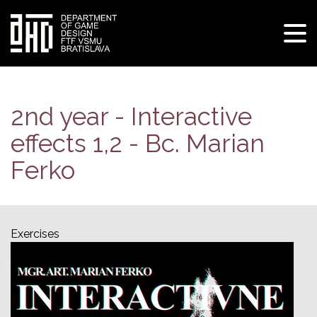
Tog
navi
Skip
to
main
2nd year - Interactive
content
effects 1,2 - Bc. Marian
Ferko
Exercises