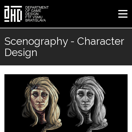
Tog
navi
Skip
to
Scenography - Character
main
Design
content