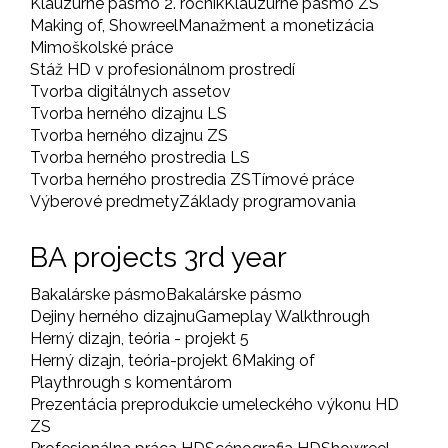
Klauzúrne pásmo 2. ročník
Klauzúrne pásmo ZS
Making of, Showreel
Manažment a monetizácia
Mimoškolské práce
Stáž HD v profesionálnom prostredí
Tvorba digitálnych assetov
Tvorba herného dizajnu LS
Tvorba herného dizajnu ZS
Tvorba herného prostredia LS
Tvorba herného prostredia ZS
Tímové práce
Výberové predmety
Základy programovania
BA projects 3rd year
Bakalárske pásmo
Bakalárske pásmo
Dejiny herného dizajnu
Gameplay Walkthrough
Herný dizajn, teória - projekt 5
Herný dizajn, teória-projekt 6
Making of
Playthrough s komentárom
Prezentácia preprodukcie umeleckého výkonu HD
ZS