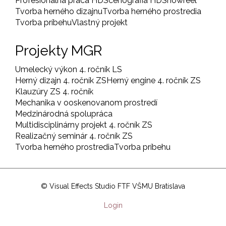
Profesionálna práca HD
Scénografia HD
Showreel
Tvorba herného dizajnu
Tvorba herného prostredia
Tvorba príbehu
Vlastný projekt
Projekty MGR
Umelecký výkon 4. ročník LS
Herný dizajn 4. ročník ZS
Herný engine 4. ročník ZS
Klauzúry ZS 4. ročník
Mechanika v ooskenovanom prostredí
Medzinárodná spolupráca
Multidisciplinárny projekt 4. ročník ZS
Realizačný seminár 4. ročník ZS
Tvorba herného prostredia
Tvorba príbehu
© Visual Effects Studio FTF VŠMU Bratislava
User
Login
account