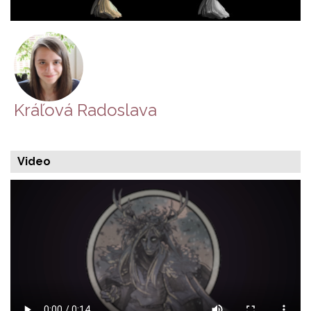
Kráľová Radoslava
Video