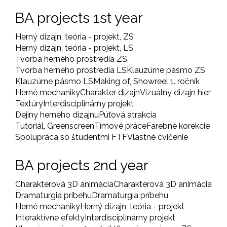
BA projects 1st year
Herný dizajn, teória - projekt, ZS
Herný dizajn, teória - projekt, LS
Tvorba herného prostredia ZS
Tvorba herného prostredia LS
Klauzúrne pásmo ZS
Klauzúrne pásmo LS
Making of, Showreel 1. ročník
Herné mechaniky
Charakter dizajn
Vizuálny dizajn hier
Textúry
Interdisciplinárny projekt
Dejiny herného dizajnu
Púťová atrakcia
Tutoriál, Greenscreen
Tímové práce
Farebné korekcie
Spolupráca so študentmi FTF
Vlastné cvičenie
BA projects 2nd year
Charakterová 3D animácia
Charakterová 3D animácia
Dramaturgia príbehu
Dramaturgia príbehu
Herné mechaniky
Herný dizajn, teória - projekt
Interaktívne efekty
Interdisciplinárny projekt