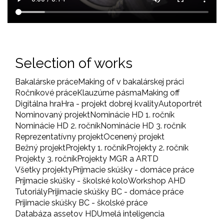
Selection of works
Bakalárske práce
Making of v bakalárskej práci
Ročníkové práce
Klauzúrne pásma
Making off
Digitálna hra
Hra - projekt dobrej kvality
Autoportrét
Nominovaný projekt
Nominácie HD 1. ročník
Nominácie HD 2. ročník
Nominácie HD 3. ročník
Reprezentatívny projekt
Ocenený projekt
Bežný projekt
Projekty 1. ročník
Projekty 2. ročník
Projekty 3. ročník
Projekty MGR a ARTD
Všetky projekty
Príjmacie skúšky - domáce práce
Príjmacie skúšky - školské kolo
Workshop AHD
Tutoriály
Prijimacie skúšky BC - domáce práce
Prijimacie skúšky BC - školské práce
Databáza assetov HD
Umelá inteligencia