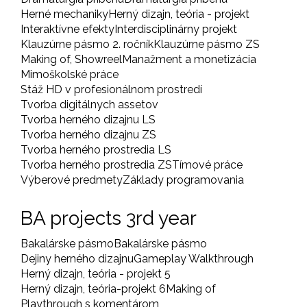
Herné mechaniky
Herný dizajn, teória - projekt
Interaktívne efekty
Interdisciplinárny projekt
Klauzúrne pásmo 2. ročník
Klauzúrne pásmo ZS
Making of, Showreel
Manažment a monetizácia
Mimoškolské práce
Stáž HD v profesionálnom prostredí
Tvorba digitálnych assetov
Tvorba herného dizajnu LS
Tvorba herného dizajnu ZS
Tvorba herného prostredia LS
Tvorba herného prostredia ZS
Tímové práce
Výberové predmety
Základy programovania
BA projects 3rd year
Bakalárske pásmo
Bakalárske pásmo
Dejiny herného dizajnu
Gameplay Walkthrough
Herný dizajn, teória - projekt 5
Herný dizajn, teória-projekt 6
Making of
Playthrough s komentárom