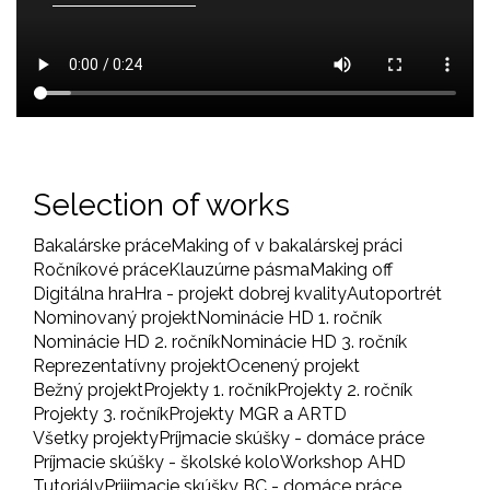
Selection of works
Bakalárske práce
Making of v bakalárskej práci
Ročníkové práce
Klauzúrne pásma
Making off
Digitálna hra
Hra - projekt dobrej kvality
Autoportrét
Nominovaný projekt
Nominácie HD 1. ročník
Nominácie HD 2. ročník
Nominácie HD 3. ročník
Reprezentatívny projekt
Ocenený projekt
Bežný projekt
Projekty 1. ročník
Projekty 2. ročník
Projekty 3. ročník
Projekty MGR a ARTD
Všetky projekty
Príjmacie skúšky - domáce práce
Príjmacie skúšky - školské kolo
Workshop AHD
Tutoriály
Prijimacie skúšky BC - domáce práce