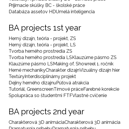
Prijimacie skúšky BC - školské práce
Databáza assetov HD
Umelá inteligencia
BA projects 1st year
Herný dizajn, teória - projekt, ZS
Herný dizajn, teória - projekt, LS
Tvorba herného prostredia ZS
Tvorba herného prostredia LS
Klauzúrne pásmo ZS
Klauzúrne pásmo LS
Making of, Showreel 1. ročník
Herné mechaniky
Charakter dizajn
Vizuálny dizajn hier
Textúry
Interdisciplinárny projekt
Dejiny herného dizajnu
Púťová atrakcia
Tutoriál, Greenscreen
Tímové práce
Farebné korekcie
Spolupráca so študentmi FTF
Vlastné cvičenie
BA projects 2nd year
Charakterová 3D animácia
Charakterová 3D animácia
Dramaturgia príbehu
Dramaturgia príbehu