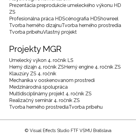
Prezentácia preprodukcie umeleckého výkonu HD
ZS
Profesionálna práca HD
Scénografia HD
Showreel
Tvorba herného dizajnu
Tvorba herného prostredia
Tvorba príbehu
Vlastný projekt
Projekty MGR
Umelecký výkon 4. ročník LS
Herný dizajn 4. ročník ZS
Herný engine 4. ročník ZS
Klauzúry ZS 4. ročník
Mechanika v ooskenovanom prostredí
Medzinárodná spolupráca
Multidisciplinárny projekt 4. ročník ZS
Realizačný seminár 4. ročník ZS
Tvorba herného prostredia
Tvorba príbehu
© Visual Effects Studio FTF VŠMU Bratislava