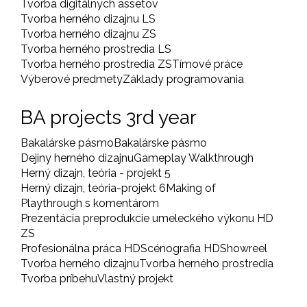
Tvorba digitálnych assetov
Tvorba herného dizajnu LS
Tvorba herného dizajnu ZS
Tvorba herného prostredia LS
Tvorba herného prostredia ZS
Tímové práce
Výberové predmety
Základy programovania
BA projects 3rd year
Bakalárske pásmo
Bakalárske pásmo
Dejiny herného dizajnu
Gameplay Walkthrough
Herný dizajn, teória - projekt 5
Herný dizajn, teória-projekt 6
Making of
Playthrough s komentárom
Prezentácia preprodukcie umeleckého výkonu HD
ZS
Profesionálna práca HD
Scénografia HD
Showreel
Tvorba herného dizajnu
Tvorba herného prostredia
Tvorba príbehu
Vlastný projekt