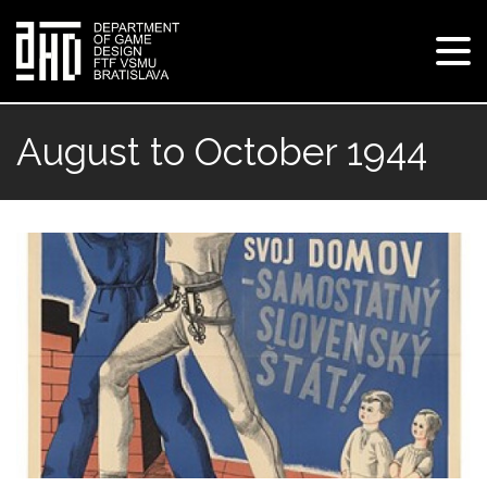
Tog
navi
Skip
to
August to October 1944
main
content