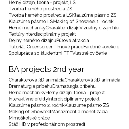
Herný dizajn, teória - projekt, LS
Tvorba herného prostredia ZS
Tvorba herného prostredia LS
Klauzúrne pásmo ZS
Klauzúrne pásmo LS
Making of, Showreel 1. ročník
Herné mechaniky
Charakter dizajn
Vizuálny dizajn hier
Textúry
Interdisciplinárny projekt
Dejiny herného dizajnu
Púťová atrakcia
Tutoriál, Greenscreen
Tímové práce
Farebné korekcie
Spolupráca so študentmi FTF
Vlastné cvičenie
BA projects 2nd year
Charakterová 3D animácia
Charakterová 3D animácia
Dramaturgia príbehu
Dramaturgia príbehu
Herné mechaniky
Herný dizajn, teória - projekt
Interaktívne efekty
Interdisciplinárny projekt
Klauzúrne pásmo 2. ročník
Klauzúrne pásmo ZS
Making of, Showreel
Manažment a monetizácia
Mimoškolské práce
Stáž HD v profesionálnom prostredí