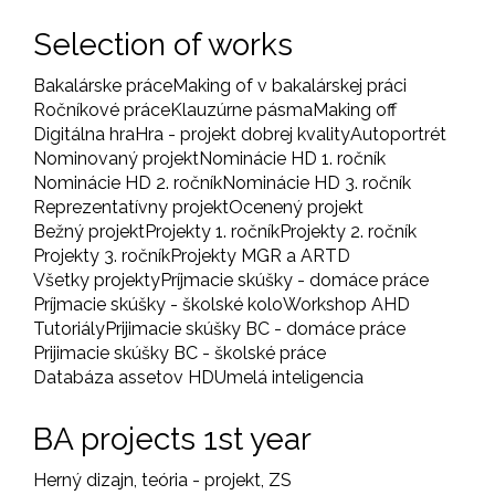
Selection of works
Bakalárske práce
Making of v bakalárskej práci
Ročníkové práce
Klauzúrne pásma
Making off
Digitálna hra
Hra - projekt dobrej kvality
Autoportrét
Nominovaný projekt
Nominácie HD 1. ročník
Nominácie HD 2. ročník
Nominácie HD 3. ročník
Reprezentatívny projekt
Ocenený projekt
Bežný projekt
Projekty 1. ročník
Projekty 2. ročník
Projekty 3. ročník
Projekty MGR a ARTD
Všetky projekty
Príjmacie skúšky - domáce práce
Príjmacie skúšky - školské kolo
Workshop AHD
Tutoriály
Prijimacie skúšky BC - domáce práce
Prijimacie skúšky BC - školské práce
Databáza assetov HD
Umelá inteligencia
BA projects 1st year
Herný dizajn, teória - projekt, ZS