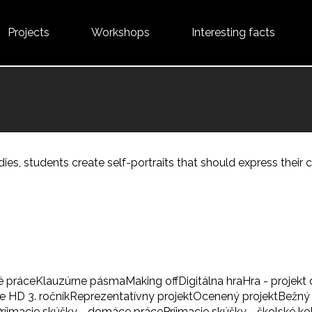
Projects
Workshops
Interesting facts
 studies, students create self-portraits that should express their
é práce
Klauzúrne pásma
Making off
Digitálna hra
Hra - projekt 
 HD 3. ročník
Reprezentatívny projekt
Ocenený projekt
Bežný 
ríjmacie skúšky - domáce práce
Príjmacie skúšky - školské ko