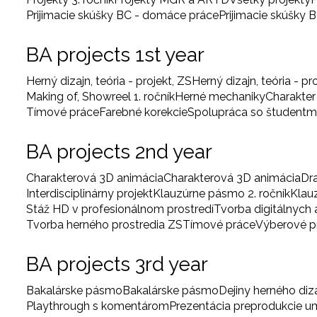
Prijimacie skúšky BC - domáce práce
Prijimacie skúšky 
BA projects 1st year
Herný dizajn, teória - projekt, ZS
Herný dizajn, teória - pr
Making of, Showreel 1. ročník
Herné mechaniky
Charakter
Tímové práce
Farebné korekcie
Spolupráca so študentm
BA projects 2nd year
Charakterová 3D animácia
Charakterová 3D animácia
Dr
Interdisciplinárny projekt
Klauzúrne pásmo 2. ročník
Klau
Stáž HD v profesionálnom prostredí
Tvorba digitálnych
Tvorba herného prostredia ZS
Tímové práce
Výberové 
BA projects 3rd year
Bakalárske pásmo
Bakalárske pásmo
Dejiny herného diz
Playthrough s komentárom
Prezentácia preprodukcie 