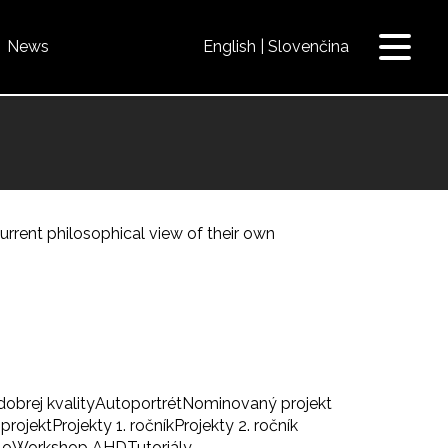
News
English
Slovenčina
Toggle
navigat
 current philosophical view of their own
dobrej kvality
Autoportrét
Nominovaný projekt
projekt
Projekty 1. ročník
Projekty 2. ročník
lo
Workshop AHD
Tutoriály