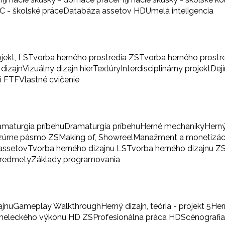
BC - školské práce
Databáza assetov HD
Umelá inteligencia
ojekt, LS
Tvorba herného prostredia ZS
Tvorba herného prostr
 dizajn
Vizuálny dizajn hier
Textúry
Interdisciplinárny projekt
Dej
i FTF
Vlastné cvičenie
amaturgia príbehu
Dramaturgia príbehu
Herné mechaniky
Herný
zúrne pásmo ZS
Making of, Showreel
Manažment a monetizác
 assetov
Tvorba herného dizajnu LS
Tvorba herného dizajnu Z
predmety
Základy programovania
ajnu
Gameplay Walkthrough
Herný dizajn, teória - projekt 5
Her
umeleckého výkonu HD ZS
Profesionálna práca HD
Scénografi