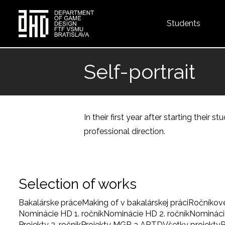
Top
Students
menu
Skip
to
Self-portrait
main
content
In their first year after starting their
professional direction.
Selection of works
Bakalárske práce
Making of v bakalárskej práci
Ročníkov
Nominácie HD 1. ročník
Nominácie HD 2. ročník
Nominácie
Projekty 3. ročník
Projekty MGR a ARTD
Všetky projekty
P