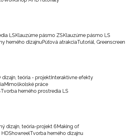
edia LS
Klauzúrne pásmo ZS
Klauzúrne pásmo LS
iny herného dizajnu
Púťová atrakcia
Tutoriál, Greenscreen
 dizajn, teória - projekt
Interaktívne efekty
ia
Mimoškolské práce
S
Tvorba herného prostredia LS
ný dizajn, teória-projekt 6
Making of
a HD
Showreel
Tvorba herného dizajnu