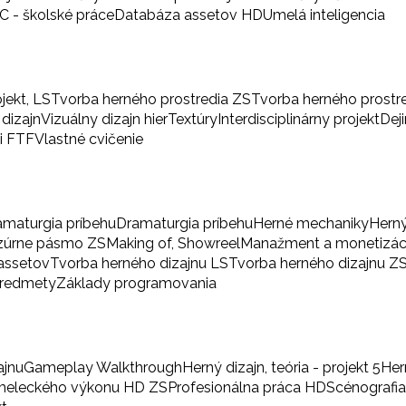
BC - školské práce
Databáza assetov HD
Umelá inteligencia
ojekt, LS
Tvorba herného prostredia ZS
Tvorba herného prostr
 dizajn
Vizuálny dizajn hier
Textúry
Interdisciplinárny projekt
Dej
i FTF
Vlastné cvičenie
amaturgia príbehu
Dramaturgia príbehu
Herné mechaniky
Herný
zúrne pásmo ZS
Making of, Showreel
Manažment a monetizác
 assetov
Tvorba herného dizajnu LS
Tvorba herného dizajnu Z
predmety
Základy programovania
ajnu
Gameplay Walkthrough
Herný dizajn, teória - projekt 5
Her
umeleckého výkonu HD ZS
Profesionálna práca HD
Scénografi