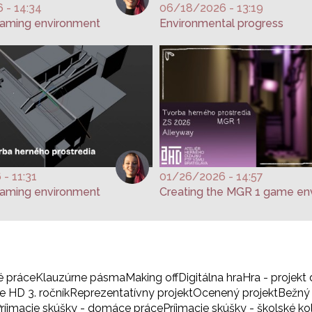
 - 14:34
06/18/2026 - 13:19
gaming environment
Environmental progress
- 11:31
01/26/2026 - 14:57
gaming environment
é práce
Klauzúrne pásma
Making off
Digitálna hra
Hra - projekt 
 HD 3. ročník
Reprezentatívny projekt
Ocenený projekt
Bežný 
ríjmacie skúšky - domáce práce
Príjmacie skúšky - školské ko