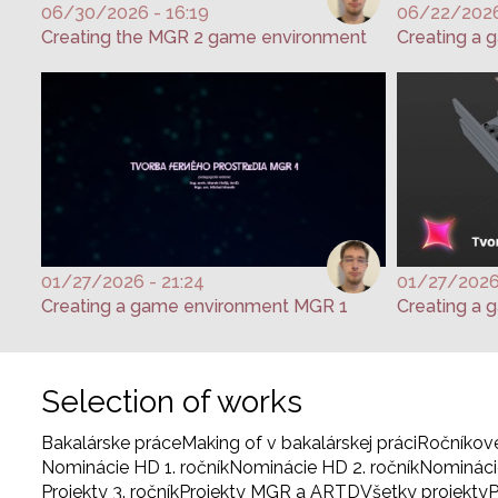
06/30/2026 - 16:19
06/22/2026
Creating the MGR 2 game environment
Creating a 
01/27/2026 - 21:24
01/27/2026 
Creating a game environment MGR 1
Creating a 
Selection of works
Bakalárske práce
Making of v bakalárskej práci
Ročníkov
Nominácie HD 1. ročník
Nominácie HD 2. ročník
Nominácie
Projekty 3. ročník
Projekty MGR a ARTD
Všetky projekty
P