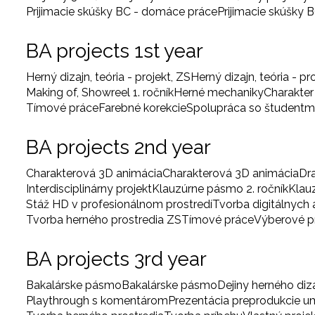
Prijimacie skúšky BC - domáce práce
Prijimacie skúšky 
BA projects 1st year
Herný dizajn, teória - projekt, ZS
Herný dizajn, teória - pr
Making of, Showreel 1. ročník
Herné mechaniky
Charakter
Tímové práce
Farebné korekcie
Spolupráca so študentm
BA projects 2nd year
Charakterová 3D animácia
Charakterová 3D animácia
Dr
Interdisciplinárny projekt
Klauzúrne pásmo 2. ročník
Klau
Stáž HD v profesionálnom prostredí
Tvorba digitálnych
Tvorba herného prostredia ZS
Tímové práce
Výberové 
BA projects 3rd year
Bakalárske pásmo
Bakalárske pásmo
Dejiny herného diz
Playthrough s komentárom
Prezentácia preprodukcie 