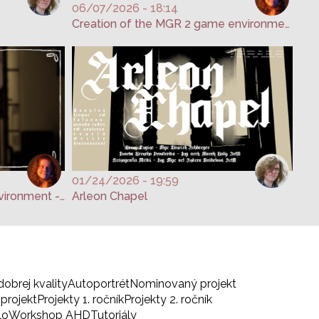
06/07/2026 - 18:14
Creation of the MGR 2 game environment - Nikola Pangelová
01/24/2026 - 19:59
Creating the MGR 1 game environment - Nikola Pangelová
Arleon Chapel
dobrej kvality
Autoportrét
Nominovaný projekt
projekt
Projekty 1. ročník
Projekty 2. ročník
lo
Workshop AHD
Tutoriály