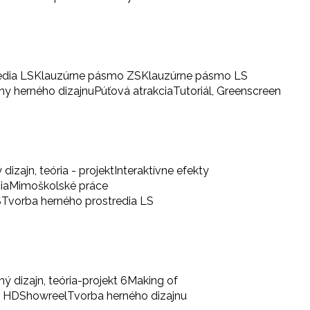
edia LS
Klauzúrne pásmo ZS
Klauzúrne pásmo LS
iny herného dizajnu
Púťová atrakcia
Tutoriál, Greenscreen
 dizajn, teória - projekt
Interaktívne efekty
ia
Mimoškolské práce
S
Tvorba herného prostredia LS
ný dizajn, teória-projekt 6
Making of
a HD
Showreel
Tvorba herného dizajnu