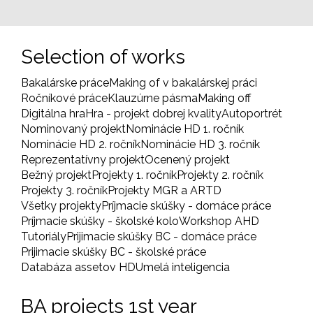
page
Selection of works
Bakalárske práce
Making of v bakalárskej práci
Ročníkové práce
Klauzúrne pásma
Making off
Digitálna hra
Hra - projekt dobrej kvality
Autoportrét
Nominovaný projekt
Nominácie HD 1. ročník
Nominácie HD 2. ročník
Nominácie HD 3. ročník
Reprezentatívny projekt
Ocenený projekt
Bežný projekt
Projekty 1. ročník
Projekty 2. ročník
Projekty 3. ročník
Projekty MGR a ARTD
Všetky projekty
Príjmacie skúšky - domáce práce
Príjmacie skúšky - školské kolo
Workshop AHD
Tutoriály
Prijimacie skúšky BC - domáce práce
Prijimacie skúšky BC - školské práce
Databáza assetov HD
Umelá inteligencia
BA projects 1st year