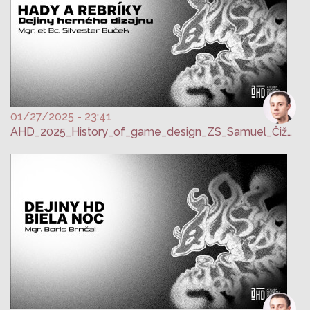
01/27/2025 - 23:41
AHD_2025_History_of_game_design_ZS_Samuel_Čižmár