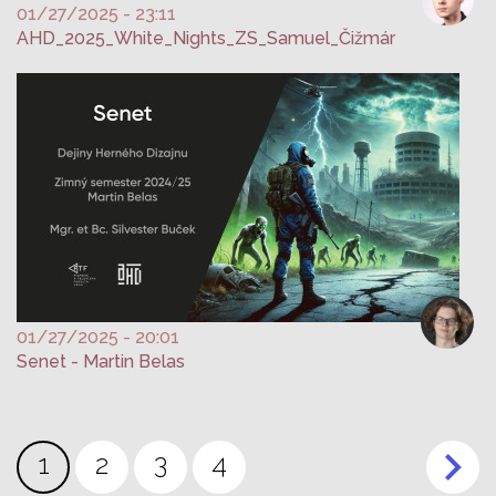
01/27/2025 - 23:11
AHD_2025_White_Nights_ZS_Samuel_Čižmár
01/27/2025 - 20:01
Senet - Martin Belas
Pagination
Current
1
Page
2
Page
3
Page
4