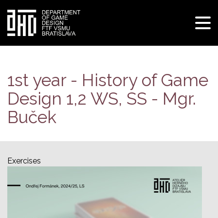
Tog
navi
Skip
to
main
1st year - History of Game
content
Design 1,2 WS, SS - Mgr.
Buček
Exercises