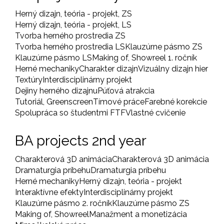
Herný dizajn, teória - projekt, ZS
Herný dizajn, teória - projekt, LS
Tvorba herného prostredia ZS
Tvorba herného prostredia LS
Klauzúrne pásmo ZS
Klauzúrne pásmo LS
Making of, Showreel 1. ročník
Herné mechaniky
Charakter dizajn
Vizuálny dizajn hier
Textúry
Interdisciplinárny projekt
Dejiny herného dizajnu
Púťová atrakcia
Tutoriál, Greenscreen
Tímové práce
Farebné korekcie
Spolupráca so študentmi FTF
Vlastné cvičenie
BA projects 2nd year
Charakterová 3D animácia
Charakterová 3D animácia
Dramaturgia príbehu
Dramaturgia príbehu
Herné mechaniky
Herný dizajn, teória - projekt
Interaktívne efekty
Interdisciplinárny projekt
Klauzúrne pásmo 2. ročník
Klauzúrne pásmo ZS
Making of, Showreel
Manažment a monetizácia