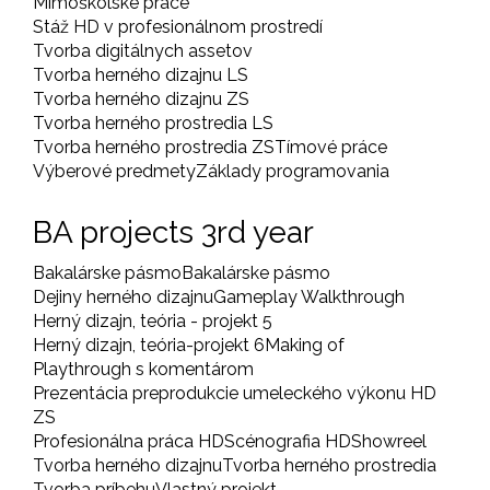
Mimoškolské práce
Stáž HD v profesionálnom prostredí
Tvorba digitálnych assetov
Tvorba herného dizajnu LS
Tvorba herného dizajnu ZS
Tvorba herného prostredia LS
Tvorba herného prostredia ZS
Tímové práce
Výberové predmety
Základy programovania
BA projects 3rd year
Bakalárske pásmo
Bakalárske pásmo
Dejiny herného dizajnu
Gameplay Walkthrough
Herný dizajn, teória - projekt 5
Herný dizajn, teória-projekt 6
Making of
Playthrough s komentárom
Prezentácia preprodukcie umeleckého výkonu HD
ZS
Profesionálna práca HD
Scénografia HD
Showreel
Tvorba herného dizajnu
Tvorba herného prostredia
Tvorba príbehu
Vlastný projekt