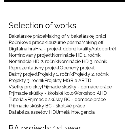
Selection of works
Bakalárske práce
Making of v bakalárskej práci
Ročníkové práce
Klauzúrne pásma
Making off
Digitálna hra
Hra - projekt dobrej kvality
Autoportrét
Nominovaný projekt
Nominácie HD 1. ročník
Nominácie HD 2. ročník
Nominácie HD 3. ročník
Reprezentatívny projekt
Ocenený projekt
Bežný projekt
Projekty 1. ročník
Projekty 2. ročník
Projekty 3. ročník
Projekty MGR a ARTD
Všetky projekty
Príjmacie skúšky - domáce práce
Príjmacie skúšky - školské kolo
Workshop AHD
Tutoriály
Prijimacie skúšky BC - domáce práce
Prijimacie skúšky BC - školské práce
Databáza assetov HD
Umelá inteligencia
BA projects 1st year