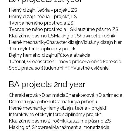
Herný dizajn, teória - projekt, ZS
Herný dizajn, teória - projekt, LS
Tvorba herného prostredia ZS
Tvorba herného prostredia LS
Klauzúrne pásmo ZS
Klauzúrne pásmo LS
Making of, Showreel 1. ročník
Herné mechaniky
Charakter dizajn
Vizuálny dizajn hier
Textúry
Interdisciplinárny projekt
Dejiny herného dizajnu
Púťová atrakcia
Tutoriál, Greenscreen
Tímové práce
Farebné korekcie
Spolupráca so študentmi FTF
Vlastné cvičenie
BA projects 2nd year
Charakterová 3D animácia
Charakterová 3D animácia
Dramaturgia príbehu
Dramaturgia príbehu
Herné mechaniky
Herný dizajn, teória - projekt
Interaktívne efekty
Interdisciplinárny projekt
Klauzúrne pásmo 2. ročník
Klauzúrne pásmo ZS
Making of, Showreel
Manažment a monetizácia