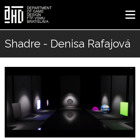
Tog
navi
Skip
to
Shadre - Denisa Rafajová
main
content