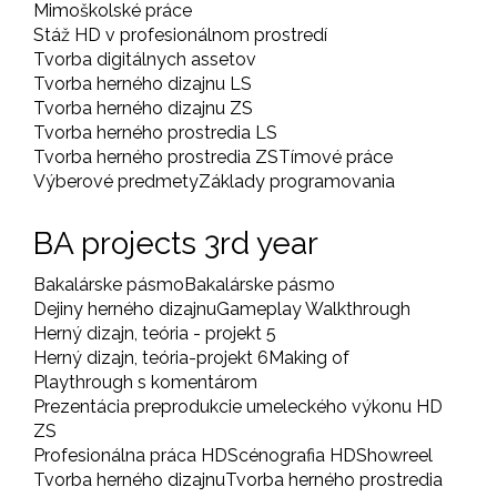
Mimoškolské práce
Stáž HD v profesionálnom prostredí
Tvorba digitálnych assetov
Tvorba herného dizajnu LS
Tvorba herného dizajnu ZS
Tvorba herného prostredia LS
Tvorba herného prostredia ZS
Tímové práce
Výberové predmety
Základy programovania
BA projects 3rd year
Bakalárske pásmo
Bakalárske pásmo
Dejiny herného dizajnu
Gameplay Walkthrough
Herný dizajn, teória - projekt 5
Herný dizajn, teória-projekt 6
Making of
Playthrough s komentárom
Prezentácia preprodukcie umeleckého výkonu HD
ZS
Profesionálna práca HD
Scénografia HD
Showreel
Tvorba herného dizajnu
Tvorba herného prostredia