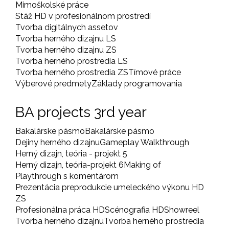
Mimoškolské práce
Stáž HD v profesionálnom prostredí
Tvorba digitálnych assetov
Tvorba herného dizajnu LS
Tvorba herného dizajnu ZS
Tvorba herného prostredia LS
Tvorba herného prostredia ZS
Tímové práce
Výberové predmety
Základy programovania
BA projects 3rd year
Bakalárske pásmo
Bakalárske pásmo
Dejiny herného dizajnu
Gameplay Walkthrough
Herný dizajn, teória - projekt 5
Herný dizajn, teória-projekt 6
Making of
Playthrough s komentárom
Prezentácia preprodukcie umeleckého výkonu HD
ZS
Profesionálna práca HD
Scénografia HD
Showreel
Tvorba herného dizajnu
Tvorba herného prostredia