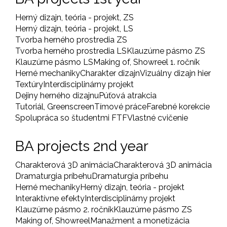
Herný dizajn, teória - projekt, ZS
Herný dizajn, teória - projekt, LS
Tvorba herného prostredia ZS
Tvorba herného prostredia LS
Klauzúrne pásmo ZS
Klauzúrne pásmo LS
Making of, Showreel 1. ročník
Herné mechaniky
Charakter dizajn
Vizuálny dizajn hier
Textúry
Interdisciplinárny projekt
Dejiny herného dizajnu
Púťová atrakcia
Tutoriál, Greenscreen
Tímové práce
Farebné korekcie
Spolupráca so študentmi FTF
Vlastné cvičenie
BA projects 2nd year
Charakterová 3D animácia
Charakterová 3D animácia
Dramaturgia príbehu
Dramaturgia príbehu
Herné mechaniky
Herný dizajn, teória - projekt
Interaktívne efekty
Interdisciplinárny projekt
Klauzúrne pásmo 2. ročník
Klauzúrne pásmo ZS
Making of, Showreel
Manažment a monetizácia