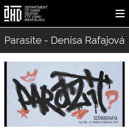
Tog
navi
Skip
to
Parasite - Denisa Rafajová
main
content