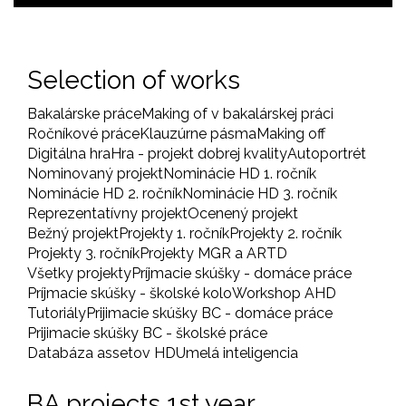
Selection of works
Bakalárske práce
Making of v bakalárskej práci
Ročníkové práce
Klauzúrne pásma
Making off
Digitálna hra
Hra - projekt dobrej kvality
Autoportrét
Nominovaný projekt
Nominácie HD 1. ročník
Nominácie HD 2. ročník
Nominácie HD 3. ročník
Reprezentatívny projekt
Ocenený projekt
Bežný projekt
Projekty 1. ročník
Projekty 2. ročník
Projekty 3. ročník
Projekty MGR a ARTD
Všetky projekty
Príjmacie skúšky - domáce práce
Príjmacie skúšky - školské kolo
Workshop AHD
Tutoriály
Prijimacie skúšky BC - domáce práce
Prijimacie skúšky BC - školské práce
Databáza assetov HD
Umelá inteligencia
BA projects 1st year