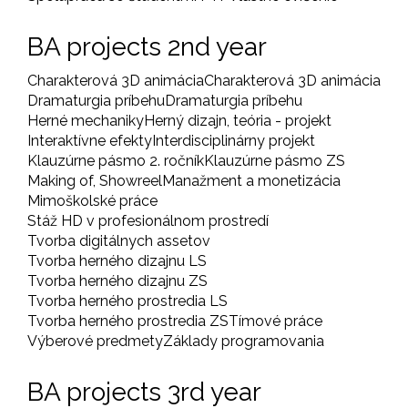
BA projects 2nd year
Charakterová 3D animácia
Charakterová 3D animácia
Dramaturgia príbehu
Dramaturgia príbehu
Herné mechaniky
Herný dizajn, teória - projekt
Interaktívne efekty
Interdisciplinárny projekt
Klauzúrne pásmo 2. ročník
Klauzúrne pásmo ZS
Making of, Showreel
Manažment a monetizácia
Mimoškolské práce
Stáž HD v profesionálnom prostredí
Tvorba digitálnych assetov
Tvorba herného dizajnu LS
Tvorba herného dizajnu ZS
Tvorba herného prostredia LS
Tvorba herného prostredia ZS
Tímové práce
Výberové predmety
Základy programovania
BA projects 3rd year