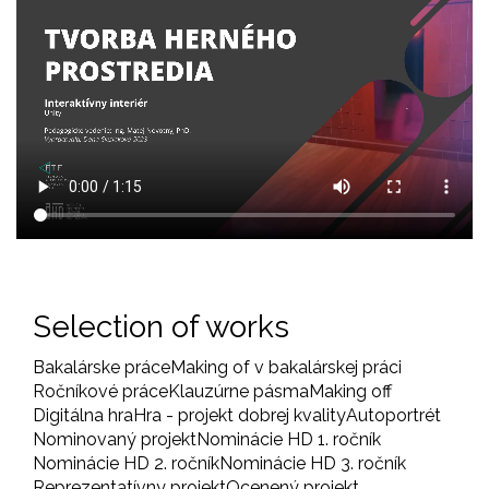
Selection of works
Bakalárske práce
Making of v bakalárskej práci
Ročníkové práce
Klauzúrne pásma
Making off
Digitálna hra
Hra - projekt dobrej kvality
Autoportrét
Nominovaný projekt
Nominácie HD 1. ročník
Nominácie HD 2. ročník
Nominácie HD 3. ročník
Reprezentatívny projekt
Ocenený projekt