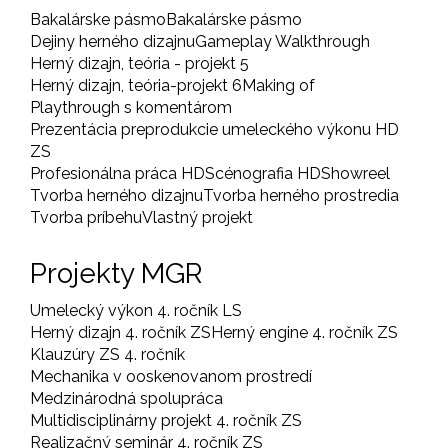
Bakalárske pásmo
Bakalárske pásmo
Dejiny herného dizajnu
Gameplay Walkthrough
Herný dizajn, teória - projekt 5
Herný dizajn, teória-projekt 6
Making of
Playthrough s komentárom
Prezentácia preprodukcie umeleckého výkonu HD
ZS
Profesionálna práca HD
Scénografia HD
Showreel
Tvorba herného dizajnu
Tvorba herného prostredia
Tvorba príbehu
Vlastný projekt
Projekty MGR
Umelecký výkon 4. ročník LS
Herný dizajn 4. ročník ZS
Herný engine 4. ročník ZS
Klauzúry ZS 4. ročník
Mechanika v ooskenovanom prostredí
Medzinárodná spolupráca
Multidisciplinárny projekt 4. ročník ZS
Realizačný seminár 4. ročník ZS