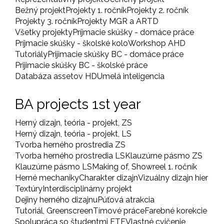
Bežný projekt
Projekty 1. ročník
Projekty 2. ročník
Projekty 3. ročník
Projekty MGR a ARTD
Všetky projekty
Príjmacie skúšky - domáce práce
Príjmacie skúšky - školské kolo
Workshop AHD
Tutoriály
Prijimacie skúšky BC - domáce práce
Prijimacie skúšky BC - školské práce
Databáza assetov HD
Umelá inteligencia
BA projects 1st year
Herný dizajn, teória - projekt, ZS
Herný dizajn, teória - projekt, LS
Tvorba herného prostredia ZS
Tvorba herného prostredia LS
Klauzúrne pásmo ZS
Klauzúrne pásmo LS
Making of, Showreel 1. ročník
Herné mechaniky
Charakter dizajn
Vizuálny dizajn hier
Textúry
Interdisciplinárny projekt
Dejiny herného dizajnu
Púťová atrakcia
Tutoriál, Greenscreen
Tímové práce
Farebné korekcie
Spolupráca so študentmi FTF
Vlastné cvičenie