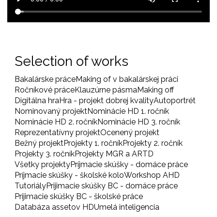
Selection of works
Bakalárske práce
Making of v bakalárskej práci
Ročníkové práce
Klauzúrne pásma
Making off
Digitálna hra
Hra - projekt dobrej kvality
Autoportrét
Nominovaný projekt
Nominácie HD 1. ročník
Nominácie HD 2. ročník
Nominácie HD 3. ročník
Reprezentatívny projekt
Ocenený projekt
Bežný projekt
Projekty 1. ročník
Projekty 2. ročník
Projekty 3. ročník
Projekty MGR a ARTD
Všetky projekty
Príjmacie skúšky - domáce práce
Príjmacie skúšky - školské kolo
Workshop AHD
Tutoriály
Prijimacie skúšky BC - domáce práce
Prijimacie skúšky BC - školské práce
Databáza assetov HD
Umelá inteligencia