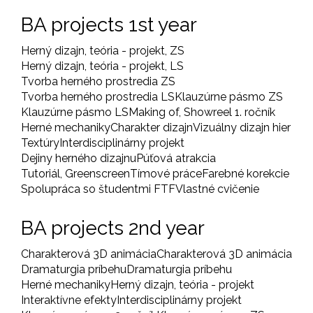
BA projects 1st year
Herný dizajn, teória - projekt, ZS
Herný dizajn, teória - projekt, LS
Tvorba herného prostredia ZS
Tvorba herného prostredia LS
Klauzúrne pásmo ZS
Klauzúrne pásmo LS
Making of, Showreel 1. ročník
Herné mechaniky
Charakter dizajn
Vizuálny dizajn hier
Textúry
Interdisciplinárny projekt
Dejiny herného dizajnu
Púťová atrakcia
Tutoriál, Greenscreen
Tímové práce
Farebné korekcie
Spolupráca so študentmi FTF
Vlastné cvičenie
BA projects 2nd year
Charakterová 3D animácia
Charakterová 3D animácia
Dramaturgia príbehu
Dramaturgia príbehu
Herné mechaniky
Herný dizajn, teória - projekt
Interaktívne efekty
Interdisciplinárny projekt