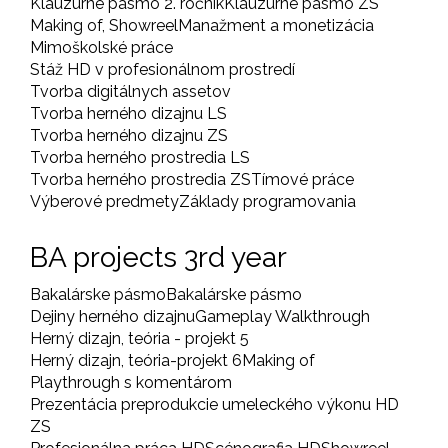
Klauzúrne pásmo 2. ročník
Klauzúrne pásmo ZS
Making of, Showreel
Manažment a monetizácia
Mimoškolské práce
Stáž HD v profesionálnom prostredí
Tvorba digitálnych assetov
Tvorba herného dizajnu LS
Tvorba herného dizajnu ZS
Tvorba herného prostredia LS
Tvorba herného prostredia ZS
Tímové práce
Výberové predmety
Základy programovania
BA projects 3rd year
Bakalárske pásmo
Bakalárske pásmo
Dejiny herného dizajnu
Gameplay Walkthrough
Herný dizajn, teória - projekt 5
Herný dizajn, teória-projekt 6
Making of
Playthrough s komentárom
Prezentácia preprodukcie umeleckého výkonu HD
ZS