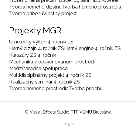
Profesionálna práca HD
Scénografia HD
Showreel
Tvorba herného dizajnu
Tvorba herného prostredia
Tvorba príbehu
Vlastný projekt
Projekty MGR
Umelecký výkon 4. ročník LS
Herný dizajn 4. ročník ZS
Herný engine 4. ročník ZS
Klauzúry ZS 4. ročník
Mechanika v ooskenovanom prostredí
Medzinárodná spolupráca
Multidisciplinárny projekt 4. ročník ZS
Realizačný seminár 4. ročník ZS
Tvorba herného prostredia
Tvorba príbehu
© Visual Effects Studio FTF VŠMU Bratislava
User
Login
account