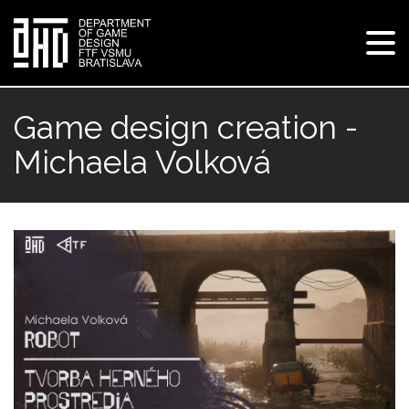
Tog
navi
Skip
to
Game design creation -
main
Michaela Volková
content