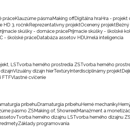
é práce
Klauzúrne pásma
Making off
Digitálna hra
Hra - projekt 
 HD 3. ročník
Reprezentatívny projekt
Ocenený projekt
Bežný 
ríjmacie skúšky - domáce práce
Príjmacie skúšky - školské ko
BC - školské práce
Databáza assetov HD
Umelá inteligencia
ojekt, LS
Tvorba herného prostredia ZS
Tvorba herného prostr
 dizajn
Vizuálny dizajn hier
Textúry
Interdisciplinárny projekt
Dej
i FTF
Vlastné cvičenie
amaturgia príbehu
Dramaturgia príbehu
Herné mechaniky
Herný
zúrne pásmo ZS
Making of, Showreel
Manažment a monetizác
 assetov
Tvorba herného dizajnu LS
Tvorba herného dizajnu Z
predmety
Základy programovania