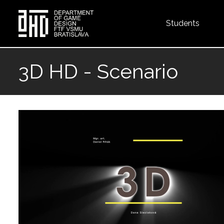
Top
Students
menu
Skip
to
3D HD - Scenario
main
content