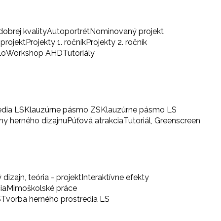
dobrej kvality
Autoportrét
Nominovaný projekt
projekt
Projekty 1. ročník
Projekty 2. ročník
lo
Workshop AHD
Tutoriály
edia LS
Klauzúrne pásmo ZS
Klauzúrne pásmo LS
iny herného dizajnu
Púťová atrakcia
Tutoriál, Greenscreen
 dizajn, teória - projekt
Interaktívne efekty
ia
Mimoškolské práce
S
Tvorba herného prostredia LS