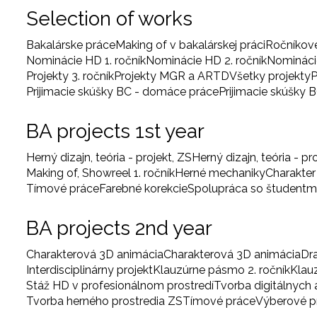
Selection of works
Bakalárske práce
Making of v bakalárskej práci
Ročníkov
Nominácie HD 1. ročník
Nominácie HD 2. ročník
Nominácie
Projekty 3. ročník
Projekty MGR a ARTD
Všetky projekty
P
Prijimacie skúšky BC - domáce práce
Prijimacie skúšky 
BA projects 1st year
Herný dizajn, teória - projekt, ZS
Herný dizajn, teória - pr
Making of, Showreel 1. ročník
Herné mechaniky
Charakter
Tímové práce
Farebné korekcie
Spolupráca so študentm
BA projects 2nd year
Charakterová 3D animácia
Charakterová 3D animácia
Dr
Interdisciplinárny projekt
Klauzúrne pásmo 2. ročník
Klau
Stáž HD v profesionálnom prostredí
Tvorba digitálnych
Tvorba herného prostredia ZS
Tímové práce
Výberové 